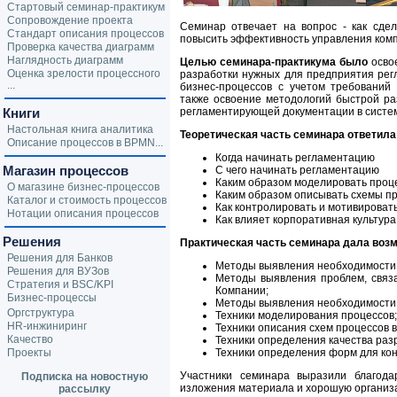
Стартовый семинар-практикум
Сопровождение проекта
Семинар отвечает на вопрос - как сд
Стандарт описания процессов
повысить эффективность управления ком
Проверка качества диаграмм
Наглядность диаграмм
Ц
елью семинара-практикума было
осво
Оценка зрелости процессного
разработки нужных для предприятия рег
...
бизнес-процессов с учетом требований
также освоение методологий быстрой ра
Книги
регламентирующей документации в систе
Настольная книга аналитика
Теоретическая часть семинара ответил
Описание процессов в BPMN...
Когда начинать регламентацию
Магазин процессов
С чего начинать регламентацию
Каким образом моделировать проц
О магазине бизнес-процессов
Каким образом описывать схемы п
Каталог и стоимость процессов
Как контролировать и мотивироват
Нотации описания процессов
Как влияет корпоративная культур
Решения
Практическая часть семинара дала воз
Решения для Банков
Методы выявления необходимости
Решения для ВУЗов
Методы выявления проблем, связ
Стратегия и BSC/KPI
Компании;
Бизнес-процессы
Методы выявления необходимости 
Оргструктура
Техники моделирования процессов;
HR-инжиниринг
Техники описания схем процессов в
Качество
Техники определения качества раз
Проекты
Техники определения форм для кон
Участники семинара выразили благодар
Подписка на новостную
изложения материала и хорошую организ
рассылку