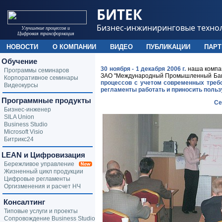
БИТЕК
Бизнес-инжиниринговые техно
Улучшение процессов и
Цифровая трансформация
НОВОСТИ
О КОМПАНИИ
ВИДЕО
ПУБЛИКАЦИИ
ПАР
Обучение
30 ноября - 1 декабря 2006 г.
наша компан
Программы семинаров
ЗАО "Международный Промышленный Банк"
Корпоративное семинары
процессов с учетом современных треб
Видеокурсы
регламенты работать и приносить польз
Программные продукты
Се
Бизнес-инженер
SILA Union
Business Studio
Microsoft Visio
Битрикс24
LEAN и Цифровизация
Бережливое управление
Жизненный цикл продукции
Цифровые регламенты
Оргизменения и расчет НЧ
Консалтинг
Типовые услуги и проекты
Сопровождение Business Studio