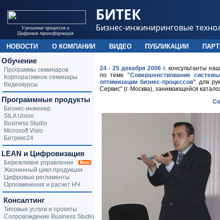
БИТЕК
Бизнес-инжиниринговые техно
Улучшение процессов и
Цифровая трансформация
НОВОСТИ
О КОМПАНИИ
ВИДЕО
ПУБЛИКАЦИИ
ПАР
Обучение
24 - 25 декабря 2006 г.
консультанты наш
Программы семинаров
по теме
"Совершенствование системы
Корпоративное семинары
оптимизации бизнес-процессов"
для рук
Видеокурсы
Сервис" (г. Москва), занимающейся катало
Программные продукты
Се
Бизнес-инженер
SILA Union
Business Studio
Microsoft Visio
Битрикс24
LEAN и Цифровизация
Бережливое управление
Жизненный цикл продукции
Цифровые регламенты
Оргизменения и расчет НЧ
Консалтинг
Типовые услуги и проекты
Сопровождение Business Studio