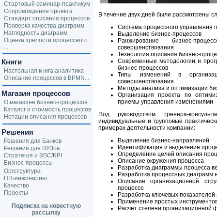
Стартовый семинар-практикум
Сопровождение проекта
В течение двух дней были рассмотрены с
Стандарт описания процессов
Проверка качества диаграмм
Система процессного управления 
Наглядность диаграмм
Выделение бизнес-процессов
Оценка зрелости процессного
Ранжирование бизнес-проце
...
совершенствования
Технология описания бизнес-проце
Книги
Современные методологии и прог
бизнес-процессов
Настольная книга аналитика
Типы изменений в организац
Описание процессов в BPMN...
совершенствования
Методы анализа и оптимизации би
Магазин процессов
Организация проекта по оптимиз
приемы управления изменениями
О магазине бизнес-процессов
Каталог и стоимость процессов
Под руководством тренера-консуль
Нотации описания процессов
индивидуальные и групповые практическ
примерах деятельности компании:
Решения
Выделение бизнес-направлений
Решения для Банков
Идентификация и выделение проце
Решения для ВУЗов
Определение целей описания про
Стратегия и BSC/KPI
Описание окружения процесса
Бизнес-процессы
Разработка диаграммы процесса вер
Оргструктура
Разработка процессных диаграмм н
HR-инжиниринг
Описание организационной стр
Качество
процессе
Проекты
Разработка ключевых показателей 
Применение простых инструментов 
Подписка на новостную
Расчет степени организационной 
рассылку