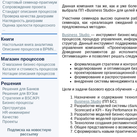
Стартовый семинар-практикум
Данная компания так же, как и уже бол
Сопровождение проекта
выбрала ПП «Business Studio» для целей
Стандарт описания процессов
Проверка качества диаграмм
Участники семинара высоко оценили раб
Наглядность диаграмм
семинара, как «реализация ожиданий 
Оценка зрелости процессного
предложенных методик».
...
Business Studio
— инструмент бизнес-мо
Книги
процессов, процедур управления, инфор
структур. Данный инструмент поддержив
Настольная книга аналитика
управления компанией: «Проектирован
Описание процессов в BPMN...
Доведение регламентов до исполнит
Оптимизация» и позволяет решать следу
Магазин процессов
формализация стратегии и контрол
О магазине бизнес-процессов
моделирование и оптимизация биз
Каталог и стоимость процессов
проектирование организационной с
Нотации описания процессов
формирование и распространение 
внедрение системы менеджмента ка
Решения
Решения для Банков
Цели и задачи базового курса обучения – 
Решения для ВУЗов
Назначение и содержание технол
Стратегия и BSC/KPI
Business Studio
(ПП БС);
Бизнес-процессы
Разработке моделей системы сбал
Оргструктура
Scorecard и KPI – Key Perfomance In
HR-инжиниринг
Разработке моделей бизнес-проце
Качество
Разработке моделей организацион
Проекты
Технологии создания регламентно
Общее представление о возможно
Подписка на новостную
Сформировать навыки практическо
рассылку