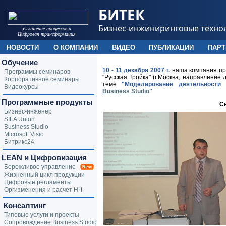
БИТЕК
Бизнес-инжиниринговые техно
Улучшение процессов и
Цифровая трансформация
НОВОСТИ
О КОМПАНИИ
ВИДЕО
ПУБЛИКАЦИИ
ПАР
Обучение
10 - 11 декабря 2007 г.
наша компания пр
Программы семинаров
"Русская Тройка" (г.Москва, направление
Корпоративное семинары
теме
"Моделирование деятельности 
Видеокурсы
Business Studio
"
Программные продукты
С
Бизнес-инженер
SILA Union
Business Studio
Microsoft Visio
Битрикс24
LEAN и Цифровизация
Бережливое управление
Жизненный цикл продукции
Цифровые регламенты
Оргизменения и расчет НЧ
Консалтинг
Типовые услуги и проекты
Сопровождение Business Studio