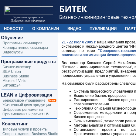
БИТЕК
Бизнес-инжиниринговые техно
Улучшение процессов и
Цифровая трансформация
НОВОСТИ
О КОМПАНИИ
ВИДЕО
ПУБЛИКАЦИИ
ПАР
Обучение
21 - 22 июля 2005 г.
наша компания провел
Программы семинаров
системного и международного центра "ИНФ
Корпоративное семинары
семинар по теме
"Совершенствован
Видеокурсы
описания и оптимизации бизнес-процесс
Программные продукты
Вел семинар Ковалев Сергей Михайлови
Бизнес-инженер
"Бизнес - инжиниринговые технологии", 
реструктуризации предприятий, внедрен
SILA Union
процессного управления и управления пр
Business Studio
Microsoft Visio
На семинаре были рассмотрены следующ
Битрикс24
Система процессного управления 
LEAN и Цифровизация
Выделение бизнес-процессов
Ранжирование бизнес-проце
Бережливое управление
совершенствования
Жизненный цикл продукции
Технология описания бизнес-проце
Цифровые регламенты
Современные методологии и прог
Оргизменения и расчет НЧ
бизнес-процессов
Типы изменений, технологии реин
Консалтинг
Методы анализа и оптимизация би
Типовые услуги и проекты
Организация проекта по сове
Сопровождение Business Studio
Практические приемы управления