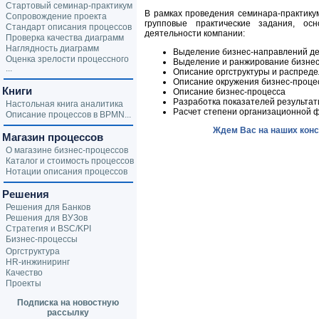
Стартовый семинар-практикум
В рамках проведения семинара-практик
Сопровождение проекта
групповые практические задания, ос
Стандарт описания процессов
деятельности компании:
Проверка качества диаграмм
Наглядность диаграмм
Выделение бизнес-направлений д
Оценка зрелости процессного
Выделение и ранжирование бизнес
...
Описание оргструктуры и распреде
Описание окружения бизнес-проце
Книги
Описание бизнес-процесса
Разработка показателей результат
Настольная книга аналитика
Расчет степени организационной 
Описание процессов в BPMN...
Ждем Вас на наших конс
Магазин процессов
О магазине бизнес-процессов
Каталог и стоимость процессов
Нотации описания процессов
Решения
Решения для Банков
Решения для ВУЗов
Стратегия и BSC/KPI
Бизнес-процессы
Оргструктура
HR-инжиниринг
Качество
Проекты
Подписка на новостную
рассылку