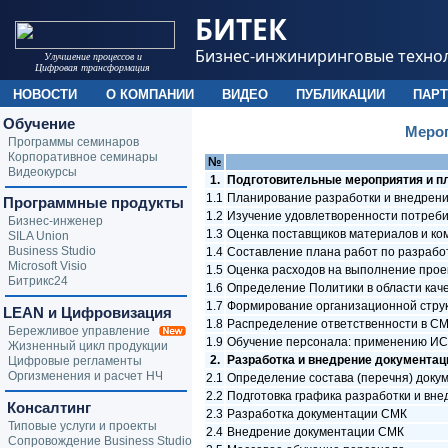
БИТЕК
Бизнес-инжиниринговые техно
Улучшение процессов и
Цифровая трансформация
НОВОСТИ
О КОМПАНИИ
ВИДЕО
ПУБЛИКАЦИИ
ПАР
Обучение
Мероп
Программы семинаров
Корпоративное семинары
№
Видеокурсы
1.
Подготовительные мероприятия и п
1.1
Планирование разработки и внедрени
Программные продукты
1.2
Изучение удовлетворенности потреб
Бизнес-инженер
1.3
Оценка поставщиков материалов и к
SILA Union
Business Studio
1.4
Составление плана работ по разрабо
Microsoft Visio
1.5
Оценка расходов на выполнение прое
Битрикс24
1.6
Определение Политики в области кач
1.7
Формирование организационной струк
LEAN и Цифровизация
1.8
Распределение ответственности в С
Бережливое управление
1.9
Обучение персонала: применению ИСО
Жизненный цикл продукции
2.
Разработка и внедрение документа
Цифровые регламенты
Оргизменения и расчет НЧ
2.1
Определение состава (перечня) доку
2.2
Подготовка графика разработки и вн
Консалтинг
2.3
Разработка документации СМК
Типовые услуги и проекты
2.4
Внедрение документации СМК
Сопровождение Business Studio