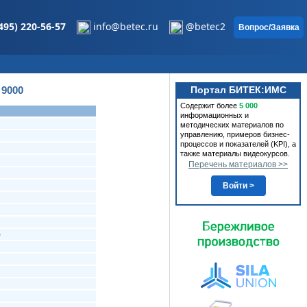
495) 220-56-57
info@betec.ru
@betec2
Вопрос/Заявка
9000
Портал БИТЕК:ИМС
Содержит более
5 000
информационных и
методических материалов по
управлению, примеров бизнес-
процессов и показателей (KPI), а
также материалы видеокурсов.
Перечень материалов >>
Войти >
)