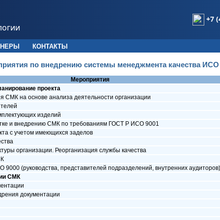
+7 (
логии
ТНЕРЫ
КОНТАКТЫ
риятия по внедрению системы менеджмента качества ИСО 
Мероприятия
ланирование проекта
я СМК на основе анализа деятельности организации
ителей
омплектующих изделий
тке и внедрению СМК по требованиям ГОСТ Р ИСО 9001
кта с учетом имеющихся заделов
ества
туры организации. Реорганизация службы качества
МК
 9000 (руководства, представителей подразделений, внутренних аудиторов
ции СМК
ментации
едрения документации