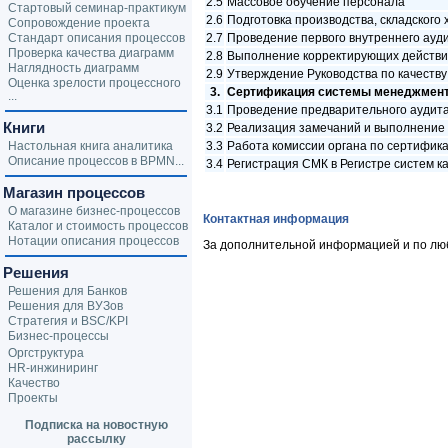
2.5
Массовое обучение персонала
Стартовый семинар-практикум
2.6
Подготовка производства, складского 
Сопровождение проекта
Стандарт описания процессов
2.7
Проведение первого внутреннего ауд
Проверка качества диаграмм
2.8
Выполнение корректирующих действ
Наглядность диаграмм
2.9
Утверждение Руководства по качеству
Оценка зрелости процессного
3.
Сертификация системы менеджмент
...
3.1
Проведение предварительного аудит
Книги
3.2
Реализация замечаний и выполнение 
Настольная книга аналитика
3.3
Работа комиссии органа по сертифик
Описание процессов в BPMN...
3.4
Регистрация СМК в Регистре систем к
Магазин процессов
О магазине бизнес-процессов
Контактная информация
Каталог и стоимость процессов
Нотации описания процессов
За дополнительной информацией и по люб
Решения
Решения для Банков
Решения для ВУЗов
Стратегия и BSC/KPI
Бизнес-процессы
Оргструктура
HR-инжиниринг
Качество
Проекты
Подписка на новостную
рассылку