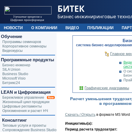
БИТЕК
Бизнес-инжиниринговые техно
Улучшение процессов и
Цифровая трансформация
НОВОСТИ
О КОМПАНИИ
ВИДЕО
ПУБЛИКАЦИИ
ПАР
Обучение
Биз
Программы семинаров
cистема бизнес-моделирования
Корпоративное семинары
Видеокурсы
Главное ме
Программные продукты
Виде
Бизнес-инженер
сист
SILA Union
О си
Business Studio
Бизн
Microsoft Visio
Прай
Битрикс24
Графические диаграммы
LEAN и Цифровизация
Бережливое управление
Расчет уменьшения трудозат
Жизненный цикл продукции
в программном
Цифровые регламенты
Оргизменения и расчет НЧ
Скачать / Открыть
в формате MS Word
Консалтинг
Инициативы(а):
Типовые услуги и проекты
Период расчета трудозатрат:
Сопровождение Business Studio