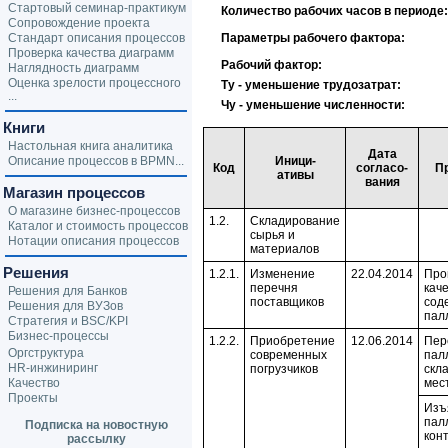
Стартовый семинар-практикум
Количество рабочих часов в периоде:
Сопровождение проекта
Стандарт описания процессов
Параметры рабочего фактора:
Проверка качества диаграмм
Рабочий фактор:
Наглядность диаграмм
Оценка зрелости процессного
Ту - уменьшение трудозатрат:
...
Чу - уменьшение численности:
Книги
Настольная книга аналитика
Дата
Описание процессов в BPMN...
Иници-
Код
согласо-
П
ативы
вания
Магазин процессов
О магазине бизнес-процессов
1.2.
Складирование
Каталог и стоимость процессов
сырья и
Нотации описания процессов
материалов
Решения
1.2.1.
Изменение
22.04.2014
Про
перечня
кач
Решения для Банков
поставщиков
сод
Решения для ВУЗов
пал
Стратегия и BSC/KPI
Бизнес-процессы
1.2.2.
Приобретение
12.06.2014
Пер
Оргструктура
современных
пал
HR-инжиниринг
погрузчиков
скл
Качество
мес
Проекты
Изъ
пал
Подписка на новостную
кон
рассылку