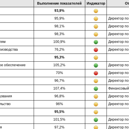
Выполнение показателей
Индикатор
От
93,9%
95,9%
Директор п
98,1%
Директор по
98,3%
Директор по
лям
100,9%
Директор по
оизводства
76,2%
Директор по
95,3%
ое обеспечение
105,2%
Директор по
70%
Директор п
96,7%
Директор по
107,4%
Финансовый
дования
96,8%
Директор по
льство
96%
Директор по
95,5%
101,5%
Директор по
я
97,2%
Директор по