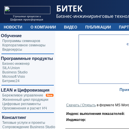
БИТЕК
Бизнес-инжиниринговые техно
Улучшение процессов и
Цифровая трансформация
НОВОСТИ
О КОМПАНИИ
ВИДЕО
ПУБЛИКАЦИИ
ПАР
Обучение
Программы семинаров
c
Корпоративное семинары
Видеокурсы
Программные продукты
Бизнес-инженер
SILA Union
Business Studio
Microsoft Visio
Битрикс24
Прим
LEAN и Цифровизация
Бережливое управление
Жизненный цикл продукции
Цифровые регламенты
Скачать / Открыть
в формате MS Wor
Оргизменения и расчет НЧ
Индекс выполнения показателей:
Консалтинг
Индикатор:
Типовые услуги и проекты
Сопровождение Business Studio