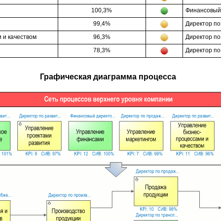
100,3%
Финансовый
99,4%
Директор по
 и качеством
96,3%
Директор по
78,3%
Директор по
Графическая диаграмма процесса