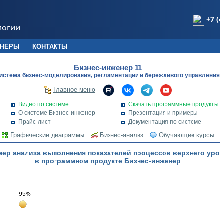
+7 (
логии
ТНЕРЫ
КОНТАКТЫ
Бизнес-инженер 11
истема бизнес-моделирования, регламентации и бережливого управления
Главное меню
Видео по системе
Скачать программные продукты
О системе Бизнес-инженер
Презентация и примеры
Прайс-лист
Документация по системе
Графические диаграммы
Бизнес-анализ
Обучающие курсы
ер анализа выполнения показателей процессов верхнего уро
в программном продукте Бизнес-инженер
d
95%