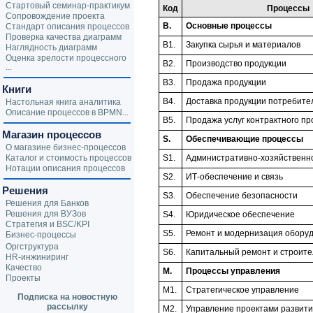
Стартовый семинар-практикум
Код
Процессы
Сопровождение проекта
B.
Основные процессы
Стандарт описания процессов
Проверка качества диаграмм
B1.
Закупка сырья и материалов
Наглядность диаграмм
Оценка зрелости процессного
B2.
Производство продукции
...
B3.
Продажа продукции
Книги
B4.
Доставка продукции потребите
Настольная книга аналитика
Описание процессов в BPMN...
B5.
Продажа услуг контрактного пр
Магазин процессов
S.
Обеспечивающие процессы
О магазине бизнес-процессов
Каталог и стоимость процессов
S1.
Административно-хозяйственн
Нотации описания процессов
S2.
ИТ-обеспечение и связь
Решения
S3.
Обеспечение безопасности
Решения для Банков
Решения для ВУЗов
S4.
Юридическое обеспечение
Стратегия и BSC/KPI
S5.
Ремонт и модернизация обору
Бизнес-процессы
Оргструктура
S6.
Капитальный ремонт и строите
HR-инжиниринг
Качество
M.
Процессы управления
Проекты
M1.
Стратегическое управление
Подписка на новостную
рассылку
M2.
Управление проектами развити