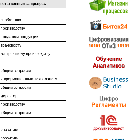
ветственный за процесс
о снабжению
 производству
 продажам продукции
 транспорту
 контрактному производству
 общим вопросам
о информационным технологиям
 общим вопросам
 директор
 производству
 общим вопросам
 развитию
 развитию