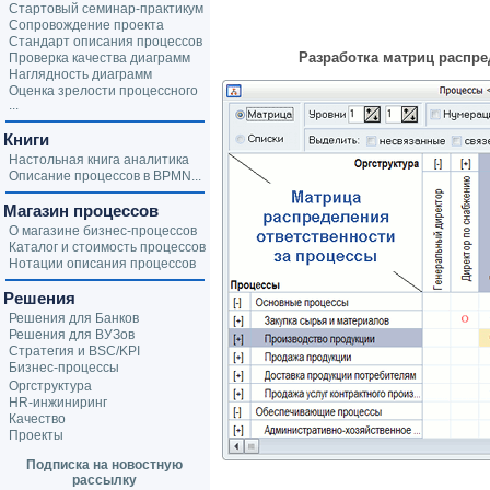
Стартовый семинар-практикум
Сопровождение проекта
Стандарт описания процессов
Разработка матриц распре
Проверка качества диаграмм
Наглядность диаграмм
Оценка зрелости процессного
...
Книги
Настольная книга аналитика
Описание процессов в BPMN...
Магазин процессов
О магазине бизнес-процессов
Каталог и стоимость процессов
Нотации описания процессов
Решения
Решения для Банков
Решения для ВУЗов
Стратегия и BSC/KPI
Бизнес-процессы
Оргструктура
HR-инжиниринг
Качество
Проекты
Подписка на новостную
рассылку