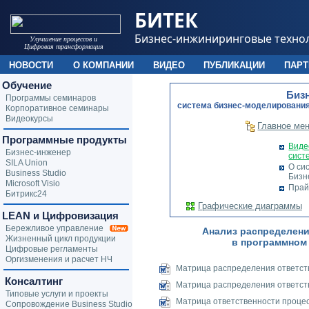
БИТЕК
Бизнес-инжиниринговые техно
Улучшение процессов и
Цифровая трансформация
НОВОСТИ
О КОМПАНИИ
ВИДЕО
ПУБЛИКАЦИИ
ПАР
Обучение
Биз
Программы семинаров
cистема бизнес-моделирования
Корпоративное семинары
Видеокурсы
Главное ме
Программные продукты
Виде
Бизнес-инженер
сист
SILA Union
О си
Business Studio
Бизн
Microsoft Visio
Прай
Битрикс24
Графические диаграммы
LEAN и Цифровизация
Бережливое управление
Анализ распределени
Жизненный цикл продукции
в программном
Цифровые регламенты
Оргизменения и расчет НЧ
Матрица распределения ответств
Консалтинг
Матрица распределения ответств
Типовые услуги и проекты
Матрица ответственности проце
Сопровождение Business Studio