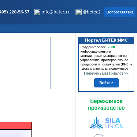
495) 220-56-57
info@betec.ru
@betec2
Вопрос/Заявка
Портал БИТЕК:ИМС
Содержит более
5 000
информационных и
методических материалов по
управлению, примеров бизнес-
процессов и показателей (KPI), а
также материалы видеокурсов.
Перечень материалов >>
Войти >