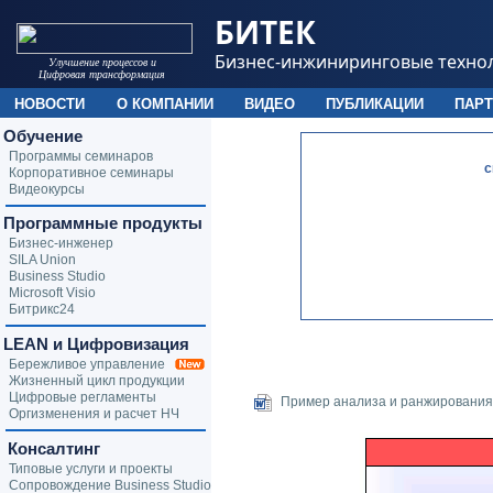
БИТЕК
Бизнес-инжиниринговые техно
Улучшение процессов и
Цифровая трансформация
НОВОСТИ
О КОМПАНИИ
ВИДЕО
ПУБЛИКАЦИИ
ПАР
Обучение
Программы семинаров
c
Корпоративное семинары
Видеокурсы
Программные продукты
Бизнес-инженер
SILA Union
Business Studio
Microsoft Visio
Битрикс24
LEAN и Цифровизация
Бережливое управление
Жизненный цикл продукции
Цифровые регламенты
Пример анализа и ранжирования
Оргизменения и расчет НЧ
Консалтинг
Типовые услуги и проекты
Сопровождение Business Studio