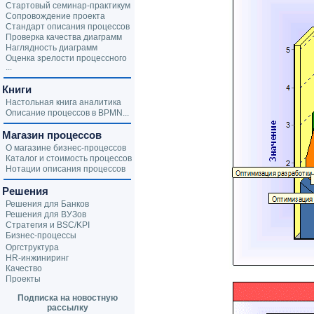
Стартовый семинар-практикум
Сопровождение проекта
Стандарт описания процессов
Проверка качества диаграмм
Наглядность диаграмм
Оценка зрелости процессного
...
Книги
Настольная книга аналитика
Описание процессов в BPMN...
Магазин процессов
О магазине бизнес-процессов
Каталог и стоимость процессов
Нотации описания процессов
Решения
Решения для Банков
Решения для ВУЗов
Стратегия и BSC/KPI
Бизнес-процессы
Оргструктура
HR-инжиниринг
Качество
Проекты
Подписка на новостную
рассылку