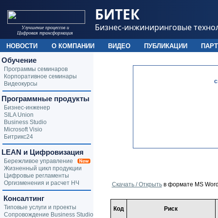
БИТЕК
Бизнес-инжиниринговые техно
Улучшение процессов и
Цифровая трансформация
НОВОСТИ
О КОМПАНИИ
ВИДЕО
ПУБЛИКАЦИИ
ПАР
Обучение
Программы семинаров
Корпоративное семинары
c
Видеокурсы
Программные продукты
Бизнес-инженер
SILA Union
Business Studio
Microsoft Visio
Битрикс24
LEAN и Цифровизация
Бережливое управление
Жизненный цикл продукции
Цифровые регламенты
Оргизменения и расчет НЧ
Скачать / Открыть
в формате MS Wor
Консалтинг
Типовые услуги и проекты
Код
Риск
Сопровождение Business Studio