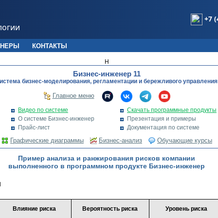
+7 (
логии
ТНЕРЫ
КОНТАКТЫ
Н
Бизнес-инженер 11
истема бизнес-моделирования, регламентации и бережливого управления
Главное меню
Видео по системе
Скачать программные продукты
О системе Бизнес-инженер
Презентация и примеры
Прайс-лист
Документация по системе
Графические диаграммы
Бизнес-анализ
Обучающие курсы
Пример анализа и ранжирования рисков компании
выполненного в программном продукте Бизнес-инженер
d
Влияние риска
Вероятность риска
Уровень риска