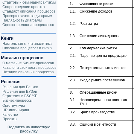
Стартовый семинар-практикум
1.
Финансовые риски
Сопровождение проекта
Стандарт описания процессов
1.1.
Снижение доходов
Проверка качества диаграмм
Наглядность диаграмм
1.2.
Рост затрат
Оценка зрелости процессного
...
1.3.
Снижение ликвидности
Книги
Настольная книга аналитика
Описание процессов в BPMN...
2.
Коммерческие риски
2.1.
Падение цен на продукцию
Магазин процессов
О магазине бизнес-процессов
Каталог и стоимость процессов
2.2.
Потеря ключевых клиентов
Нотации описания процессов
2.3.
Уход с рынка поставщиков
Решения
Решения для Банков
Решения для ВУЗов
3.
Операционные риски
Стратегия и BSC/KPI
3.1.
Несвоевременная поставка
Бизнес-процессы
ТМЦ
Оргструктура
HR-инжиниринг
3.2.
Брак в производстве
Качество
Проекты
3.3.
Ошибки в отчетности
Подписка на новостную
рассылку