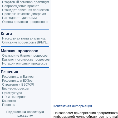
Стартовый семинар-практикум
Сопровождение проекта
Стандарт описания процессов
Проверка качества диаграмм
Наглядность диаграмм
Оценка зрелости процессного
...
Книги
Настольная книга аналитика
Описание процессов в BPMN...
Магазин процессов
О магазине бизнес-процессов
Каталог и стоимость процессов
Нотации описания процессов
Решения
Решения для Банков
Решения для ВУЗов
Стратегия и BSC/KPI
Бизнес-процессы
Оргструктура
HR-инжиниринг
Качество
Проекты
Контактная информация
Подписка на новостную
По вопросам приобретения программного 
рассылку
информацией можно обратиться по
e-mai