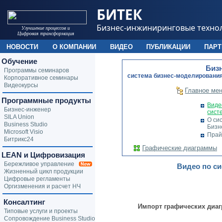
БИТЕК
Бизнес-инжиниринговые техно
Улучшение процессов и
Цифровая трансформация
НОВОСТИ
О КОМПАНИИ
ВИДЕО
ПУБЛИКАЦИИ
ПАР
Обучение
Биз
Программы семинаров
cистема бизнес-моделирования
Корпоративное семинары
Видеокурсы
Главное ме
Программные продукты
Виде
Бизнес-инженер
сист
SILA Union
О си
Business Studio
Бизн
Microsoft Visio
Прай
Битрикс24
Графические диаграммы
LEAN и Цифровизация
Бережливое управление
Видео по си
Жизненный цикл продукции
Цифровые регламенты
Оргизменения и расчет НЧ
Консалтинг
Импорт графических диаг
Типовые услуги и проекты
Сопровождение Business Studio