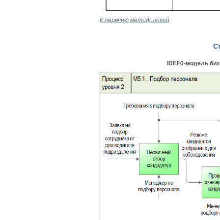
К перечню методологий
С
IDEF0-модель биз