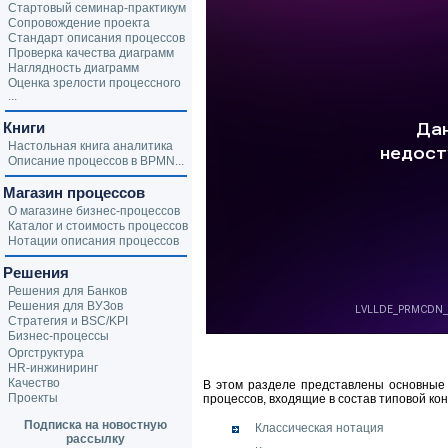
Стартовый семинар-практикум
Сопровождение проекта
Стандарт описания процессов
Проверка качества диаграмм
Наглядность диаграмм
Оценка зрелости процессного
...
Книги
Настольная книга аналитика
Описание процессов в BPMN...
Магазин процессов
О магазине бизнес-процессов
Каталог и стоимость процессов
Нотации описания процессов
Решения
Решения для Банков
Решения для ВУЗов
Стратегия и BSC/KPI
Бизнес-процессы
Оргструктура
HR-инжиниринг
Качество
В этом разделе представлены основные 
Проекты
процессов, входящие в состав типовой к
Подписка на новостную
Классическая нотация
рассылку