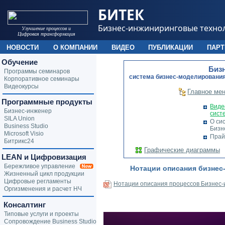
БИТЕК
Бизнес-инжиниринговые техно
Улучшение процессов и
Цифровая трансформация
НОВОСТИ
О КОМПАНИИ
ВИДЕО
ПУБЛИКАЦИИ
ПАР
Обучение
Биз
Программы семинаров
cистема бизнес-моделирования
Корпоративное семинары
Видеокурсы
Главное ме
Программные продукты
Виде
Бизнес-инженер
сист
SILA Union
О си
Business Studio
Бизн
Microsoft Visio
Прай
Битрикс24
Графические диаграммы
LEAN и Цифровизация
Бережливое управление
Нотации описания бизнес
Жизненный цикл продукции
Цифровые регламенты
Нотации описания процессов Бизнес
Оргизменения и расчет НЧ
Консалтинг
Типовые услуги и проекты
Сопровождение Business Studio