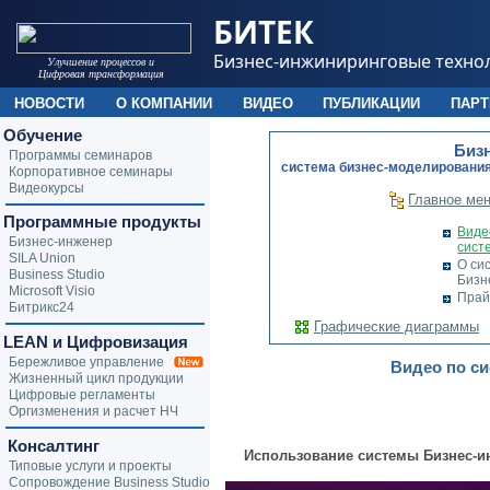
БИТЕК
Бизнес-инжиниринговые техно
Улучшение процессов и
Цифровая трансформация
НОВОСТИ
О КОМПАНИИ
ВИДЕО
ПУБЛИКАЦИИ
ПАР
Обучение
Биз
Программы семинаров
cистема бизнес-моделирования
Корпоративное семинары
Видеокурсы
Главное ме
Программные продукты
Виде
Бизнес-инженер
сист
SILA Union
О си
Business Studio
Бизн
Microsoft Visio
Прай
Битрикс24
Графические диаграммы
LEAN и Цифровизация
Бережливое управление
Видео по си
Жизненный цикл продукции
Цифровые регламенты
Оргизменения и расчет НЧ
Консалтинг
Использование системы Бизнес-и
Типовые услуги и проекты
Сопровождение Business Studio