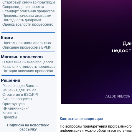
Стартовый семинар-практикум
Сопровождение проекта
Стандарт описания процессов
Проверка качества диаграмм
Наглядность диаграмм
Оценка зрелости процессного
...
Книги
Настольная книга аналитика
Описание процессов в BPMN...
Магазин процессов
О магазине бизнес-процессов
Каталог и стоимость процессов
Нотации описания процессов
Решения
Решения для Банков
Решения для ВУЗов
Стратегия и BSC/KPI
Бизнес-процессы
Оргструктура
HR-инжиниринг
Качество
Проекты
Контактная информация
Подписка на новостную
По вопросам приобретения программного 
рассылку
информацией можно обратиться по
e-mai