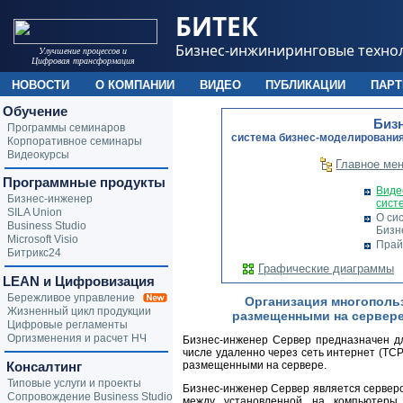
БИТЕК
Бизнес-инжиниринговые техно
Улучшение процессов и
Цифровая трансформация
НОВОСТИ
О КОМПАНИИ
ВИДЕО
ПУБЛИКАЦИИ
ПАР
Обучение
Биз
Программы семинаров
cистема бизнес-моделирования
Корпоративное семинары
Видеокурсы
Главное ме
Программные продукты
Виде
Бизнес-инженер
сист
SILA Union
О си
Business Studio
Бизн
Microsoft Visio
Прай
Битрикс24
Графические диаграммы
LEAN и Цифровизация
Бережливое управление
Организация многополь
Жизненный цикл продукции
размещенными на сервере
Цифровые регламенты
Оргизменения и расчет НЧ
Бизнес-инженер Сервер предназначен дл
числе удаленно через сеть интернет (TCP
Консалтинг
размещенными на сервере.
Типовые услуги и проекты
Бизнес-инженер Сервер является сервер
Сопровождение Business Studio
между установленной на компьютеры