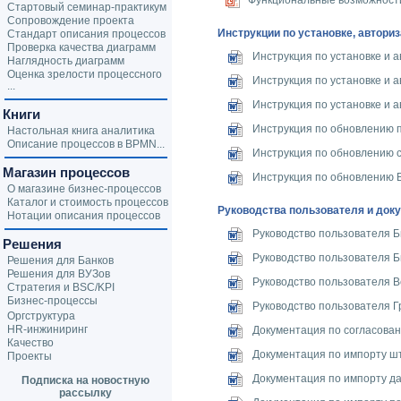
Функциональные возможност
Стартовый семинар-практикум
Сопровождение проекта
Инструкции по установке, автори
Стандарт описания процессов
Проверка качества диаграмм
Инструкция по установке и 
Наглядность диаграмм
Оценка зрелости процессного
Инструкция по установке и 
...
Инструкция по установке и 
Книги
Инструкция по обновлению 
Настольная книга аналитика
Описание процессов в BPMN...
Инструкция по обновлению 
Магазин процессов
Инструкция по обновлению 
О магазине бизнес-процессов
Каталог и стоимость процессов
Руководства пользователя и док
Нотации описания процессов
Руководство пользователя 
Решения
Руководство пользователя 
Решения для Банков
Решения для ВУЗов
Руководство пользователя 
Стратегия и BSC/KPI
Бизнес-процессы
Руководство пользователя Г
Оргструктура
HR-инжиниринг
Документация по согласован
Качество
Документация по импорту шт
Проекты
Документация по импорту да
Подписка на новостную
рассылку