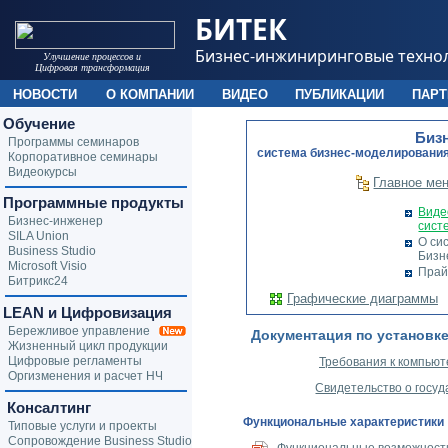
БИТЕК
Бизнес-инжиниринговые техно
Улучшение процессов и
Цифровая трансформация
НОВОСТИ
О КОМПАНИИ
ВИДЕО
ПУБЛИКАЦИИ
ПАР
Обучение
Биз
Программы семинаров
cистема бизнес-моделирования
Корпоративное семинары
Видеокурсы
Главное ме
Программные продукты
Виде
Бизнес-инженер
сист
SILA Union
О си
Business Studio
Бизн
Microsoft Visio
Прай
Битрикс24
Графические диаграммы
LEAN и Цифровизация
Бережливое управление
Документация по установке
Жизненный цикл продукции
Цифровые регламенты
Требования к компью
Оргизменения и расчет НЧ
Свидетельство о госу
Консалтинг
Функциональные характеристики
Типовые услуги и проекты
Сопровождение Business Studio