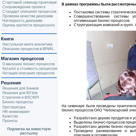
Стартовый семинар-практикум
В рамках программы были рассмотрен
Сопровождение проекта
Стандарт описания процессов
Постановка системы стратегическо
Проверка качества диаграмм
Совершенствование системы у
Наглядность диаграмм
оптимизации бизнес-процессов.
Структуризация компаний и групп.
Оценка зрелости процессного
...
Книги
Настольная книга аналитика
Описание процессов в BPMN...
Магазин процессов
О магазине бизнес-процессов
Каталог и стоимость процессов
Нотации описания процессов
Решения
Решения для Банков
Решения для ВУЗов
Стратегия и BSC/KPI
Бизнес-процессы
На семинаре были проведены практичес
Оргструктура
бизнес-процессов ОАО "Чебоксарский элек
HR-инжиниринг
Качество
Разработано дерево продуктов и у
Проекты
Выделены бизнес-процессов пред
Разработано дерево бизнес-проце
Подписка на новостную
Проведено ранжирование и выб
рассылку
описания и оптимизации;