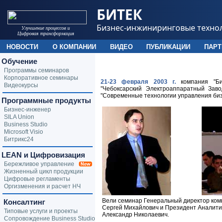
БИТЕК
Бизнес-инжиниринговые техно
Улучшение процессов и
Цифровая трансформация
НОВОСТИ
О КОМПАНИИ
ВИДЕО
ПУБЛИКАЦИИ
ПАР
Обучение
Программы семинаров
Корпоративное семинары
21-23 февраля 2003 г.
компания "Би
Видеокурсы
"Чебоксарский Электроаппаратный Заво
"Современные технологии управления биз
Программные продукты
Бизнес-инженер
SILA Union
Business Studio
Microsoft Visio
Битрикс24
LEAN и Цифровизация
Бережливое управление
Жизненный цикл продукции
Цифровые регламенты
Оргизменения и расчет НЧ
Вели семинар Генеральный директор ком
Консалтинг
Сергей Михайлович и Президент Аналитич
Типовые услуги и проекты
Александр Николаевич.
Сопровождение Business Studio