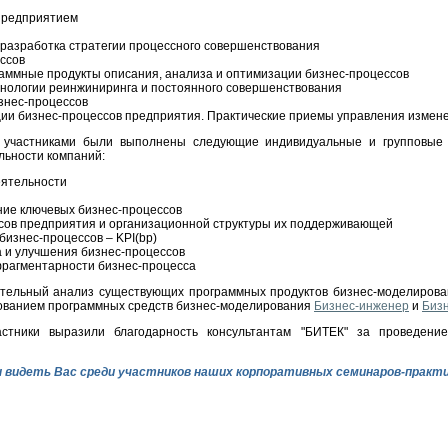
предприятием
разработка стратегии процессного совершенствования
ссов
аммные продукты описания, анализа и оптимизации бизнес-процессов
хнологии реинжиниринга и постоянного совершенствования
знес-процессов
ции бизнес-процессов предприятия. Практические приемы управления измен
а участниками были выполнены следующие индивидуальные и групповые п
льности компаний:
еятельности
ние ключевых бизнес-процессов
сов предприятия и организационной структуры их поддерживающей
бизнес-процессов – KPI(bp)
 и улучшения бизнес-процессов
фрагментарности бизнес-процесса
ительный анализ существующих программных продуктов бизнес-моделирова
зованием программных средств бизнес-моделирования
Бизнес-инженер
и
Бизн
астники выразили благодарность консультантам "БИТЕК" за проведени
 видеть Вас среди участников наших корпоративных семинаров-практ