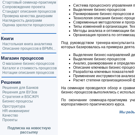
Стартовый семинар-практикум
Система процессного управления 
Сопровождение проекта
Выделение бизнес-процессов
Стандарт описания процессов
Ранжирование бизнес-процессов и 
Проверка качества диаграмм
Технология описания бизнес-проце
Наглядность диаграмм
Современные методологии и прогр
Оценка зрелости процессного
Типы изменений в организации. Те
...
Методы анализа и оптимизации би
Организация проекта по оптимиза
Книги
Под руководством тренера-консультант
Настольная книга аналитика
которых базировалась на примерах деяте
Описание процессов в BPMN...
Выделение бизнес-направлений д
Магазин процессов
Выделение бизнес-процессов
Анализ, ранжирование и определе
О магазине бизнес-процессов
Описание ключевых бизнес-процес
Каталог и стоимость процессов
Разработка ключевых показателей 
Нотации описания процессов
Применение инструментов анализа
Расчет степени организационной 
Решения
Решения для Банков
На семинаре проводился обзор и сравн
Решения для ВУЗов
бизнес-процессов выполнялись с исполь
Стратегия и BSC/KPI
По окончании семинара-практикума уч
Бизнес-процессы
корпоративного практического курса.
Оргструктура
HR-инжиниринг
Мы рады
Качество
Проекты
Подписка на новостную
рассылку