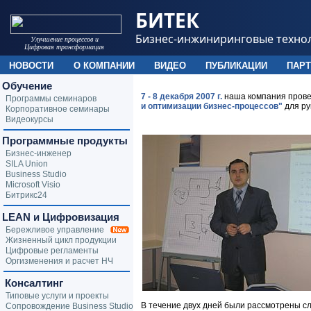
БИТЕК
Бизнес-инжиниринговые техно
Улучшение процессов и
Цифровая трансформация
НОВОСТИ
О КОМПАНИИ
ВИДЕО
ПУБЛИКАЦИИ
ПАР
Обучение
7 - 8 декабря 2007 г.
наша компания прове
Программы семинаров
и оптимизации бизнес-процессов"
для ру
Корпоративное семинары
Видеокурсы
Программные продукты
Бизнес-инженер
SILA Union
Business Studio
Microsoft Visio
Битрикс24
LEAN и Цифровизация
Бережливое управление
Жизненный цикл продукции
Цифровые регламенты
Оргизменения и расчет НЧ
Консалтинг
Типовые услуги и проекты
В течение двух дней были рассмотрены с
Сопровождение Business Studio