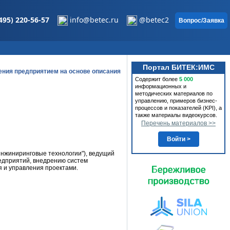
495) 220-56-57
info@betec.ru
@betec2
Вопрос/Заявка
Портал БИТЕК:ИМС
ния предприятием на основе описания
Содержит более
5 000
информационных и
методических материалов по
управлению, примеров бизнес-
процессов и показателей (KPI), а
также материалы видеокурсов.
Перечень материалов >>
Войти >
инжиниринговые технологии"), ведущий
редприятий, внедрению систем
я и управления проектами.