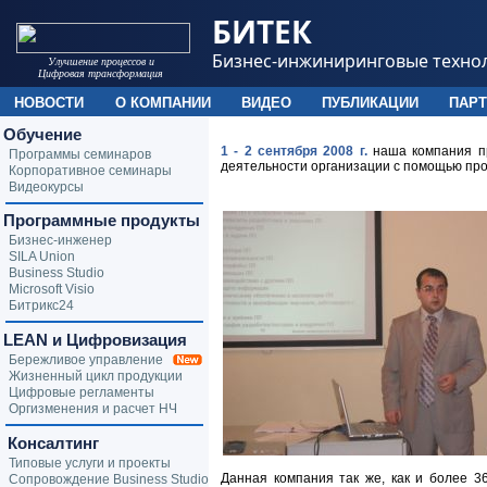
БИТЕК
Бизнес-инжиниринговые техно
Улучшение процессов и
Цифровая трансформация
НОВОСТИ
О КОМПАНИИ
ВИДЕО
ПУБЛИКАЦИИ
ПАР
Обучение
1 - 2 сентября 2008 г.
наша компания пр
Программы семинаров
деятельности организации с помощью пр
Корпоративное семинары
Видеокурсы
Программные продукты
Бизнес-инженер
SILA Union
Business Studio
Microsoft Visio
Битрикс24
LEAN и Цифровизация
Бережливое управление
Жизненный цикл продукции
Цифровые регламенты
Оргизменения и расчет НЧ
Консалтинг
Типовые услуги и проекты
Данная компания так же, как и более 3
Сопровождение Business Studio