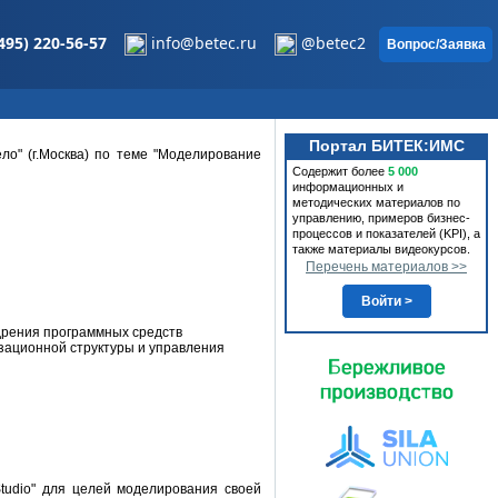
495) 220-56-57
info@betec.ru
@betec2
Вопрос/Заявка
Портал БИТЕК:ИМС
о" (г.Москва) по теме "Моделирование
Содержит более
5 000
информационных и
методических материалов по
управлению, примеров бизнес-
процессов и показателей (KPI), а
также материалы видеокурсов.
Перечень материалов >>
Войти >
дрения программных средств
зационной структуры и управления
tudio" для целей моделирования своей