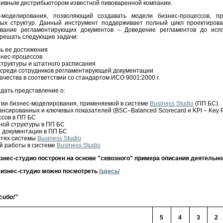
зивным дистрибьютором известной пивоваренной компании.
-моделирования, позволяющий создавать модели бизнес-процессов, п
ных структур. Данный инструмент поддерживает полный цикл проектиров
ование регламентирующих документов – Доведение регламентов до исп
 решать следующие задачи:
ь ее достижения
нес-процессов
труктуры и штатного расписания
среди сотрудников регламентирующей документации
чества в соответствии со стандартом ИСО 9001:2000 г.
 дать представление о:
гии бизнес-моделирования, применяемой в системе
Business Studio
(ПП БС)
сированных и ключевых показателей (BSC–Balanced Scorecard и KPI – Key Pe
ссов в ПП БС
ной структуры в ПП БС
й документации в ПП БС
стях системы
Business Studio
й работы в системе
Business Studio
изнес-студио построен на основе "сквозного" примера описания деятельно
Бизнес-студио можно посмотреть
/здесь/
сибо!"
5
4
3
2