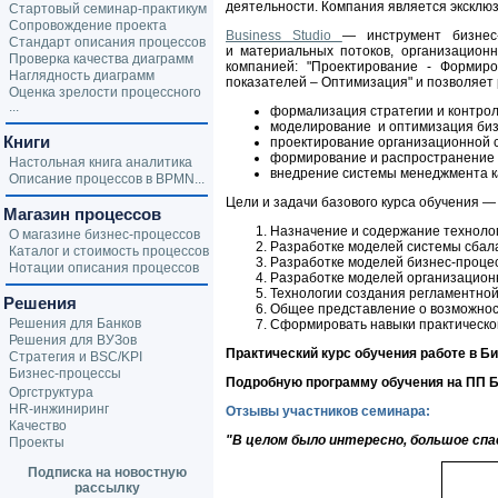
деятельности. Компания является эксклю
Стартовый семинар-практикум
Сопровождение проекта
Business Studio
— инструмент бизнес
Стандарт описания процессов
и материальных потоков, организацион
Проверка качества диаграмм
компанией: "Проектирование - Формир
Наглядность диаграмм
показателей – Оптимизация" и позволяет
Оценка зрелости процессного
...
формализация стратегии и контрол
моделирование и оптимизация биз
Книги
проектирование организационной с
формирование и распространение 
Настольная книга аналитика
внедрение системы менеджмента ка
Описание процессов в BPMN...
Цели и задачи базового курса обучения —
Магазин процессов
Назначение и содержание техноло
О магазине бизнес-процессов
Разработке моделей системы сбалан
Каталог и стоимость процессов
Разработке моделей бизнес-проце
Нотации описания процессов
Разработке моделей организацион
Технологии создания регламентно
Решения
Общее представление о возможно
Решения для Банков
Сформировать навыки практическо
Решения для ВУЗов
Практический курс обучения работе в Б
Стратегия и BSC/KPI
Бизнес-процессы
Подробную программу обучения на ПП 
Оргструктура
HR-инжиниринг
Отзывы участников семинара:
Качество
"В целом было интересно, большое спа
Проекты
Подписка на новостную
рассылку