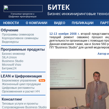
БИТЕК
Бизнес-инжиниринговые техно
Улучшение процессов и
Цифровая трансформация
НОВОСТИ
О КОМПАНИИ
ВИДЕО
ПУБЛИКАЦИИ
ПАР
Обучение
12-13 ноября 2008 г.
второй представите
Программы семинаров
текущий ремонт скважин) прошел ин
Корпоративное семинары
деятельности организации с помощью пр
Видеокурсы
Данная компания также, как и более 560 
ПП "Business Studio" для целей моделиро
Программные продукты
Бизнес-инженер
Автор 
SILA Union
Business Studio
Microsoft Visio
Битрикс24
LEAN и Цифровизация
Бережливое управление
Жизненный цикл продукции
Цифровые регламенты
Оргизменения и расчет НЧ
Консалтинг
Типовые услуги и проекты
Сопровождение Business Studio