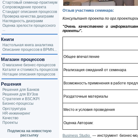
Стартовый семинар-практикум
Сопровождение проекта
Отзыв участникa семинара:
Стандарт описания процессов
Проверка качества диаграмм
Консультант проекта по орг.проектиро
Наглядность диаграмм
Оценка зрелости процессного
"Очень качественно и информатив
...
проекты".
Книги
Настольная книга аналитика
Описание процессов в BPMN...
Общее впечатление
Магазин процессов
О магазине бизнес-процессов
Каталог и стоимость процессов
Реализация ожиданий от семинара
Нотации описания процессов
Возможность применения в работе пред
Решения
Решения для Банков
Решения для ВУЗов
Раздаточные материалы
Стратегия и BSC/KPI
Бизнес-процессы
Оргструктура
Место и условия проведения
HR-инжиниринг
Качество
Проекты
Оценка Авторам:
Подписка на новостную
рассылку
Business Studio
— инструмент бизнес-мо