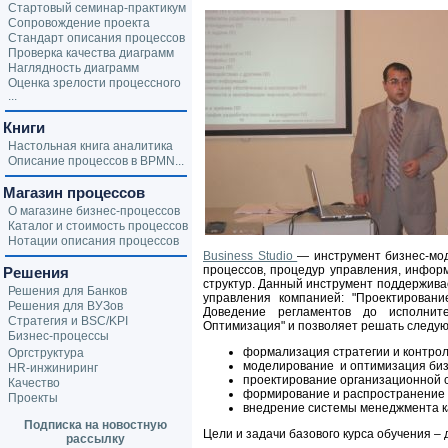
Стартовый семинар-практикум
Сопровождение проекта
Стандарт описания процессов
Проверка качества диаграмм
Наглядность диаграмм
Оценка зрелости процессного
...
Книги
Настольная книга аналитика
Описание процессов в BPMN...
Магазин процессов
О магазине бизнес-процессов
Каталог и стоимость процессов
Нотации описания процессов
Business Studio
— инструмент бизнес-мо
процессов, процедур управления, инфор
Решения
структур. Данный инструмент поддержив
Решения для Банков
управления компанией: "Проектирован
Решения для ВУЗов
Доведение регламентов до исполнит
Стратегия и BSC/KPI
Оптимизация" и позволяет решать следу
Бизнес-процессы
формализация стратегии и контрол
Оргструктура
моделирование и оптимизация биз
HR-инжиниринг
проектирование организационной с
Качество
формирование и распространение 
Проекты
внедрение системы менеджмента ка
Подписка на новостную
Цели и задачи базового курса обучения – 
рассылку