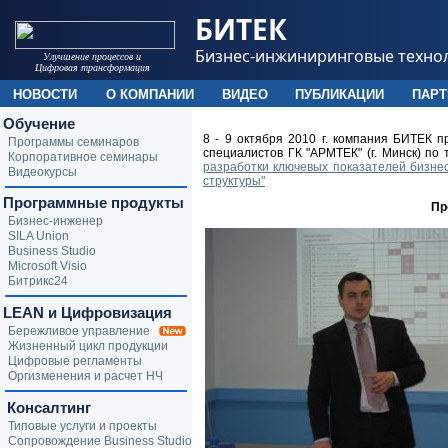
БИТЕК
Бизнес-инжиниринговые техно
Улучшение процессов и
Цифровая трансформация
НОВОСТИ
О КОМПАНИИ
ВИДЕО
ПУБЛИКАЦИИ
ПАР
Обучение
8 - 9 октября 2010 г. компания БИТЕК 
Программы семинаров
специалистов ГК "АРМТЕК" (г. Минск) по
Корпоративное семинары
разработки ключевых показателей бизне
Видеокурсы
структуры"
Программные продукты
Пр
Бизнес-инженер
SILA Union
Business Studio
Microsoft Visio
Битрикс24
LEAN и Цифровизация
Бережливое управление
Жизненный цикл продукции
Цифровые регламенты
Оргизменения и расчет НЧ
Консалтинг
Типовые услуги и проекты
Сопровождение Business Studio