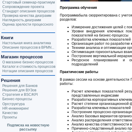
Стартовый семинар-практикум
Сопровождение проекта
Программа обучения
Стандарт описания процессов
Программа
была скорректирована с учето
Проверка качества диаграмм
разделов:
Наглядность диаграмм
Оценка зрелости процессного
Измерение достижения целей с по
...
Уровни внедрения ключевых пок
показателей на бизнес-процессы
Книги
Разработка ключевых показателей
Настольная книга аналитика
Организация работ по разработке 
Описание процессов в BPMN...
Техники анализа и оптимизации ор
Оптимизация горизонтальных взаим
Построение вертикальной иерархии
Магазин процессов
Ресурсное планирование и оп
О магазине бизнес-процессов
подразделений
Каталог и стоимость процессов
Нотации описания процессов
Практические работы
В рамках сессии на основе деятельности
Решения
работы:
Решения для Банков
Решения для ВУЗов
Расчет ключевых показателей резу
Стратегия и BSC/KPI
представленных индексами
Бизнес-процессы
Разработка корпоративных ключев
Расчет степени организационной 
Оргструктура
Разработка ключевых показателей
HR-инжиниринг
Построение процессно-организацио
Качество
Анализ базовых вариантов организ
Проекты
Анализ распределения ответственн
Анализ качества ответственности 
Подписка на новостную
Причинно-следственный анализ пр
рассылку