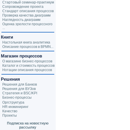
Стартовый семинар-практикум
Сопровождение проекта
Стандарт описания процессов
Проверка качества диаграмм
Наглядность диаграмм
Оценка зрелости процессного
...
Книги
Настольная книга аналитика
Описание процессов в BPMN...
Магазин процессов
О магазине бизнес-процессов
Каталог и стоимость процессов
Нотации описания процессов
Решения
Решения для Банков
Решения для ВУЗов
Стратегия и BSC/KPI
Бизнес-процессы
Оргструктура
HR-инжиниринг
Качество
Проекты
Подписка на новостную
рассылку