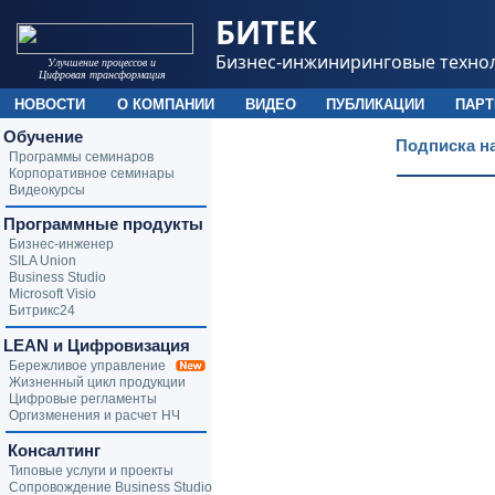
БИТЕК
Бизнес-инжиниринговые техно
Улучшение процессов и
Цифровая трансформация
НОВОСТИ
О КОМПАНИИ
ВИДЕО
ПУБЛИКАЦИИ
ПАР
Обучение
Подписка н
Программы семинаров
Корпоративное семинары
Видеокурсы
Программные продукты
Бизнес-инженер
SILA Union
Business Studio
Microsoft Visio
Битрикс24
LEAN и Цифровизация
Бережливое управление
Жизненный цикл продукции
Цифровые регламенты
Оргизменения и расчет НЧ
Консалтинг
Типовые услуги и проекты
Сопровождение Business Studio