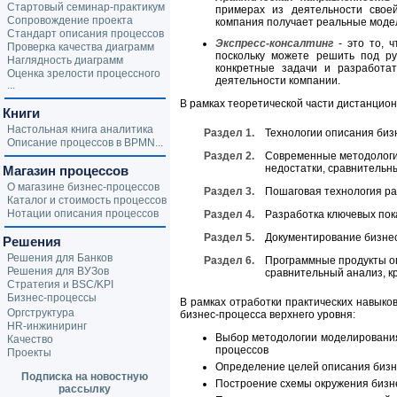
Стартовый семинар-практикум
примерах из деятельности своей
Сопровождение проекта
компания получает реальные моде
Стандарт описания процессов
Экспресс-консалтинг
- это то, ч
Проверка качества диаграмм
поскольку можете решить под ру
Наглядность диаграмм
конкретные задачи и разработа
Оценка зрелости процессного
деятельности компании.
...
В рамках теоретической части дистанцио
Книги
Настольная книга аналитика
Раздел 1.
Технологии описания биз
Описание процессов в BPMN...
Раздел 2.
Современные методологи
недостатки, сравнительн
Магазин процессов
О магазине бизнес-процессов
Раздел 3.
Пошаговая технология ра
Каталог и стоимость процессов
Нотации описания процессов
Раздел 4.
Разработка ключевых пок
Раздел 5.
Документирование бизне
Решения
Решения для Банков
Раздел 6.
Программные продукты оп
Решения для ВУЗов
сравнительный анализ, к
Стратегия и BSC/KPI
Бизнес-процессы
В рамках отработки практических навык
Оргструктура
бизнес-процесса верхнего уровня:
HR-инжиниринг
Выбор методологии моделирования
Качество
процессов
Проекты
Определение целей описания бизн
Подписка на новостную
Построение схемы окружения бизн
рассылку