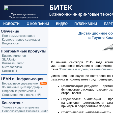
БИТЕК
Бизнес-инжиниринговые техно
Улучшение процессов и
Цифровая трансформация
НОВОСТИ
О КОМПАНИИ
ВИДЕО
ПУБЛИКАЦИИ
ПАР
Обучение
Дистанционное об
Программы семинаров
в Группе Ко
Корпоративное семинары
Видеокурсы
Программные продукты
Бизнес-инженер
SILA Union
В начале сентября 2015 года комп
Business Studio
дистанционного обучения специалистов
Microsoft Visio
теме
"Описание и моделирование бизнес-
Битрикс24
Дистанционное обучение построено по 
LEAN и Цифровизация
заказчика и поэтому имеет ряд преимуще
Бережливое управление
Оптимизация ресурсов
- дистан
Жизненный цикл продукции
финансовые расходы, позволяя зан
Цифровые регламенты
сторон время.
Оргизменения и расчет НЧ
Отраслевая адаптация
- прог
Консалтинг
направления деятельности зак
примеры и референтные модели.
Типовые услуги и проекты
Сопровождение Business Studio
Практическая направленность