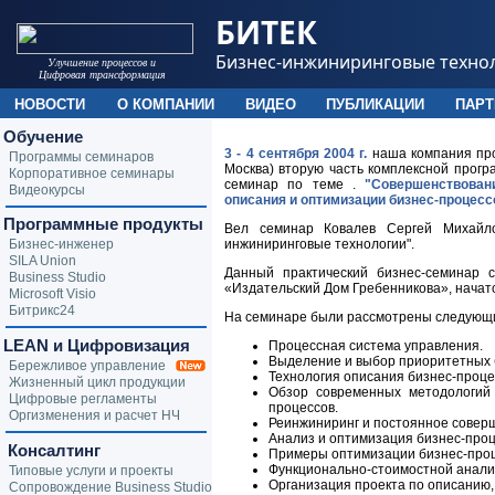
БИТЕК
Бизнес-инжиниринговые техно
Улучшение процессов и
Цифровая трансформация
НОВОСТИ
О КОМПАНИИ
ВИДЕО
ПУБЛИКАЦИИ
ПАР
Обучение
3 - 4 сентября 2004 г.
наша компания пров
Программы семинаров
Москва) вторую часть комплексной прогр
Корпоративное семинары
семинар по теме .
"Совершенствован
Видеокурсы
описания и оптимизации бизнес-процесс
Программные продукты
Вел семинар Ковалев Сергей Михайло
Бизнес-инженер
инжиниринговые технологии".
SILA Union
Данный практический бизнес-семинар 
Business Studio
«Издательский Дом Гребенникова», начатог
Microsoft Visio
Битрикс24
На семинаре были рассмотрены следующ
LEAN и Цифровизация
Процессная система управления.
Выделение и выбор приоритетных 
Бережливое управление
Технология описания бизнес-проце
Жизненный цикл продукции
Обзор современных методологий 
Цифровые регламенты
процессов.
Оргизменения и расчет НЧ
Реинжиниринг и постоянное совер
Анализ и оптимизация бизнес-проц
Консалтинг
Примеры оптимизации бизнес-проце
Функционально-стоимостной анали
Типовые услуги и проекты
Организация проекта по описанию,
Сопровождение Business Studio