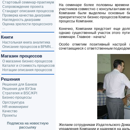
Стартовый семинар-практикум
На семинаре более половины времени 
Сопровождение проекта
участников совместно с консультантами к
Стандарт описания процессов
Компании были выделены основные би
Проверка качества диаграмм
приоритетности бизнес-процессов Компа
Наглядность диаграмм
процессы Компании.
Оценка зрелости процессного
...
Конечно, Компании предстоит еще долг
однако существенный участок этого пути
Книги
семинаре. Главное - начать!
Настольная книга аналитика
Особо отметим позитивный настрой и
Описание процессов в BPMN...
сочетающиеся с ответственным подходом 
Магазин процессов
О магазине бизнес-процессов
Каталог и стоимость процессов
Нотации описания процессов
Решения
Решения для Банков
Решения для ВУЗов
Стратегия и BSC/KPI
Бизнес-процессы
Оргструктура
HR-инжиниринг
Качество
Проекты
Подписка на новостную
Желаем сотрудникам Издательского Дома
рассылку
управления Компании и надеемся на дал