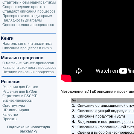
Стартовый семинар-практикум
Сопровождение проекта
Стандарт описания процессов
Проверка качества диаграмм
Наглядность диаграмм
Оценка зрелости процессного
...
Книги
Настольная книга аналитика
Описание процессов в BPMN...
Магазин процессов
О магазине бизнес-процессов
Каталог и стоимость процессов
Нотации описания процессов
Решения
Решения для Банков
Решения для ВУЗов
Методология БИТЕК описания и проектиро
Стратегия и BSC/KPI
№
Бизнес-процессы
Оргструктура
1.
Описание организационной стр
HR-инжиниринг
2.
Описание функций подразделен
Качество
3.
Описание продуктов и услуг
Проекты
4.
Выделение и построение дерева
Подписка на новостную
5.
Описание информационной сис
рассылку
Оценка и выбор бизнес-процесс