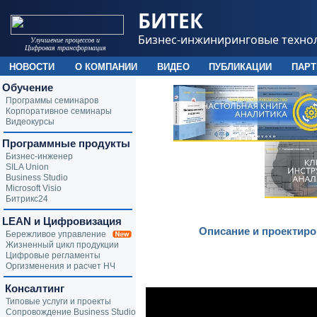
БИТЕК
Бизнес-инжиниринговые техно
Улучшение процессов и
Цифровая трансформация
НОВОСТИ
О КОМПАНИИ
ВИДЕО
ПУБЛИКАЦИИ
ПАР
Обучение
Программы семинаров
Корпоративное семинары
Видеокурсы
Программные продукты
Бизнес-инженер
SILA Union
Business Studio
Microsoft Visio
Битрикс24
LEAN и Цифровизация
Описание и проектиро
Бережливое управление
Жизненный цикл продукции
Цифровые регламенты
Оргизменения и расчет НЧ
Консалтинг
Типовые услуги и проекты
Сопровождение Business Studio