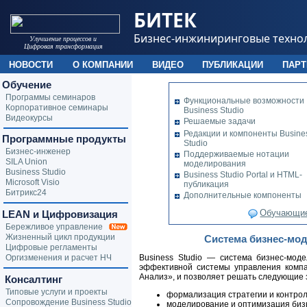
БИТЕК
Бизнес-инжиниринговые техно
Улучшение процессов и
Цифровая трансформация
НОВОСТИ
О КОМПАНИИ
ВИДЕО
ПУБЛИКАЦИИ
ПАР
Обучение
Программы семинаров
Функциональные возможности
Корпоративное семинары
Business Studiо
Видеокурсы
Решаемые задачи
Редакции и компоненты Busine
Программные продукты
Studio
Бизнес-инженер
Поддерживаемые нотации
SILA Union
моделирования
Business Studio
Business Studio Portal и HTML-
Microsoft Visio
публикация
Битрикс24
Дополнительные компоненты
Обучающие 
LEAN и Цифровизация
Бережливое управление
Жизненный цикл продукции
Система бизнес-мод
Цифровые регламенты
Оргизменения и расчет НЧ
Business Studio — система бизнес-мод
эффективной системы управления компа
Анализ», и позволяет решать следующие 
Консалтинг
Типовые услуги и проекты
формализация стратегии и контрол
Сопровождение Business Studio
моделирование и оптимизация биз