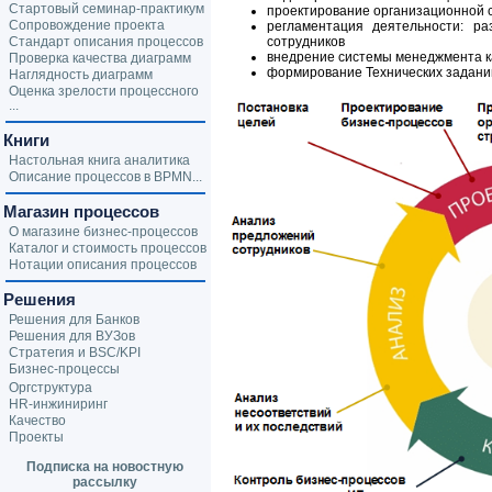
Стартовый семинар-практикум
проектирование организационной с
Сопровождение проекта
регламентация деятельности: ра
Стандарт описания процессов
сотрудников
внедрение системы менеджмента ка
Проверка качества диаграмм
формирование Технических задани
Наглядность диаграмм
Оценка зрелости процессного
...
Книги
Настольная книга аналитика
Описание процессов в BPMN...
Магазин процессов
О магазине бизнес-процессов
Каталог и стоимость процессов
Нотации описания процессов
Решения
Решения для Банков
Решения для ВУЗов
Стратегия и BSC/KPI
Бизнес-процессы
Оргструктура
HR-инжиниринг
Качество
Проекты
Подписка на новостную
рассылку