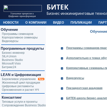
БИТЕК
Бизнес-инжиниринговые техно
Улучшение процессов и
Цифровая трансформация
НОВОСТИ
О КОМПАНИИ
ВИДЕО
ПУБЛИКАЦИИ
ПАР
Обучение
Обучение
Программы семинаров
Корпоративное семинары
Видеокурсы
Программные продукты
Программы семинаров-практ
Бизнес-инженер
SILA Union
Дополнительно о темах обу
Business Studio
Microsoft Visio
Битрикс24
Корпоративные семинары-п
LEAN и Цифровизация
Видеокурсы
Бережливое управление
Жизненный цикл продукции
Цифровые регламенты
Президентская академия
Оргизменения и расчет НЧ
Консалтинг
БИТЕК-школа бизнес-анали
Типовые услуги и проекты
Сопровождение Business Studio