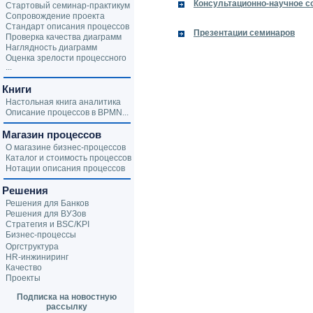
Консультационно-научное с
Стартовый семинар-практикум
Сопровождение проекта
Стандарт описания процессов
Презентации семинаров
Проверка качества диаграмм
Наглядность диаграмм
Оценка зрелости процессного
...
Книги
Настольная книга аналитика
Описание процессов в BPMN...
Магазин процессов
О магазине бизнес-процессов
Каталог и стоимость процессов
Нотации описания процессов
Решения
Решения для Банков
Решения для ВУЗов
Стратегия и BSC/KPI
Бизнес-процессы
Оргструктура
HR-инжиниринг
Качество
Проекты
Подписка на новостную
рассылку