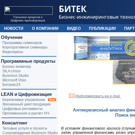
БИТЕК
Бизнес-инжиниринговые техно
Улучшение процессов и
Цифровая трансформация
НОВОСТИ
О КОМПАНИИ
ВИДЕО
ПУБЛИКАЦИИ
ПАР
Обучение
Программы семинаров
Корпоративное семинары
Видеокурсы
Программные продукты
Бизнес-инженер
SILA Union
Business Studio
Microsoft Visio
Битрикс24
LEAN и Цифровизация
Информировать на e-mail
Бережливое управление
Жизненный цикл продукции
Цифровые регламенты
Антикризисный анализ фин
Оргизменения и расчет НЧ
Поиск вн
Консалтинг
Типовые услуги и проекты
В условиях финансового кризиса (случ
задач управления финансами резко упр
Сопровождение Business Studio