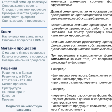
комплекса элементов системы фи
Стартовый семинар-практикум
эффективные.
Сопровождение проекта
Стандарт описания процессов
Данный семинар-практикум посвящен ра
Проверка качества диаграмм
предприятия из предбанкротного состо
Наглядность диаграмм
управления в российских предприятиях.
Оценка зрелости процессного
...
Особенностью семинара-практикума и
проведение практических работ (расче
Книги
Заказчика. По опыту предыдущих се
намеченных мероприятий.
Настольная книга аналитика
Описание процессов в BPMN...
Семинар адресован руководству пред
финансового состояния: собственникам
Магазин процессов
руководителям финансово-экономических
О магазине бизнес-процессов
При проведение в корпоративном фор
Каталог и стоимость процессов
консалтинг
за счет того, что программ
Нотации описания процессов
следующей информации:
Решения
1 очередь:
Решения для Банков
- финансовая отчетность: баланс, отчет 
Решения для ВУЗов
- численность предприятия
Стратегия и BSC/KPI
- программа развития: перечень проектов
Бизнес-процессы
Оргструктура
2 очередь
HR-инжиниринг
- перечень бюджетов, основные формы б
Качество
- бюджет движения денежных средств (ук
Проекты
- оргструктура компании
- ассортимент продукции: количество, ц
Подписка на новостную
места" по ассортименту
рассылку