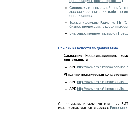
организациях (новая версия 1.2)
Сопроводительные слайды к Матр
зрелости организации работ по о
организациях
Тезисы к докладу Радченко Т.В. "
бизнес-процессами в кредитных ор
Благодарственное письмо от Пред
Ссылки на новости по данной теме
Заседание Координационного ком
деятельности
:
АРБ
http://www.arb.ru/site/action/li
VI научно-практическая конференция
АРБ
http://www.arb.ru/site/action/lis
АРБ
http://www.arb.ru/site/action/li
С продуктами и услугами компании БИТ
можно ознакомиться в разделе
Решения д