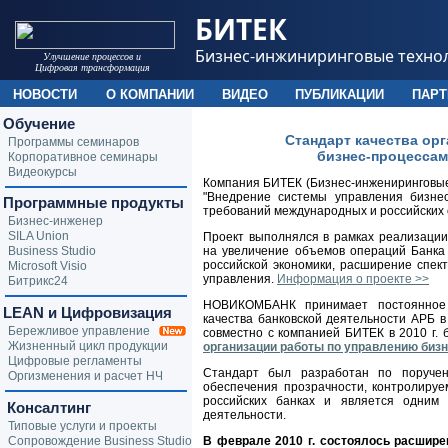
БИТЕК
Бизнес-инжиниринговые техно
Улучшение процессов и
Цифровая трансформация
НОВОСТИ
О КОМПАНИИ
ВИДЕО
ПУБЛИКАЦИИ
ПАР
Обучение
Стандарт качества ор
Программы семинаров
бизнес-процессам
Корпоративное семинары
Видеокурсы
Компания БИТЕК (Бизнес-инжениринговые т
"Внедрение системы управления бизне
Программные продукты
требований международных и российских 
Бизнес-инженер
SILA Union
Проект выполнялся в рамках реализаци
Business Studio
на увеличение объемов операций Банка 
российской экономики, расширение спек
Microsoft Visio
управления.
Информация о проекте >>
Битрикс24
НОВИКОМБАНК принимает постоянное 
LEAN и Цифровизация
качества банковской деятельности АРБ в
Бережливое управление
cовместно с компанией БИТЕК в 2010 г.
Жизненный цикл продукции
организации работы по управлению биз
Цифровые регламенты
Стандарт был разработан по поручен
Оргизменения и расчет НЧ
обеспечения прозрачности, контролиру
российских банках и является одним 
Консалтинг
деятельности.
Типовые услуги и проекты
Сопровождение Business Studio
В феврале 2010 г. состоялось расшире