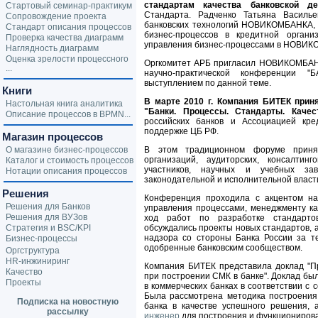
стандартам качества банковской де
Стартовый семинар-практикум
Стандарта. Радченко Татьяна Василье
Сопровождение проекта
банковских технологий НОВИКОМБАНКА, 
Стандарт описания процессов
бизнес-процессов в кредитной орган
Проверка качества диаграмм
управления бизнес-процессами в НОВИ
Наглядность диаграмм
Оценка зрелости процессного
Оргкомитет АРБ пригласил НОВИКОМБАНК
...
научно-практической конференции
выступлением по данной теме.
Книги
В марте 2010 г. Компания БИТЕК приня
Настольная книга аналитика
"Банки. Процессы. Стандарты. Качес
Описание процессов в BPMN...
российских банков и Ассоциацией кре
поддержке ЦБ РФ.
Магазин процессов
О магазине бизнес-процессов
В этом традиционном форуме принял
организаций, аудиторских, консалти
Каталог и стоимость процессов
участников, научных и учебных зав
Нотации описания процессов
законодательной и исполнительной власт
Решения
Конференция проходила с акцентом на
Решения для Банков
управления процессами, менеджменту к
Решения для ВУЗов
ход работ по разработке стандартов
Стратегия и BSC/KPI
обсуждались проекты новых стандартов, 
надзора со стороны Банка России за т
Бизнес-процессы
одобренные банковским сообществом.
Оргструктура
HR-инжиниринг
Компания БИТЕК представила доклад "П
Качество
при построении СМК в банке". Доклад б
Проекты
в коммерческих банках в соответствии с
Была рассмотрена методика построения
Подписка на новостную
банка в качестве успешного решения,
рассылку
инженер
для построения и функциониров