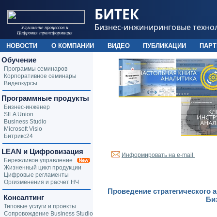
БИТЕК
Бизнес-инжиниринговые техно
Улучшение процессов и
Цифровая трансформация
НОВОСТИ
О КОМПАНИИ
ВИДЕО
ПУБЛИКАЦИИ
ПАР
Обучение
Программы семинаров
Корпоративное семинары
Видеокурсы
Программные продукты
Бизнес-инженер
SILA Union
Business Studio
Microsoft Visio
Битрикс24
LEAN и Цифровизация
Информировать на e-mail
Бережливое управление
Жизненный цикл продукции
Цифровые регламенты
Оргизменения и расчет НЧ
Проведение стратегического а
Консалтинг
Би
Типовые услуги и проекты
Сопровождение Business Studio