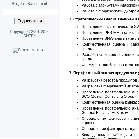
Введите Ваш e-mail:
Работа с атрибутами классифик
Работа с графическими диагра
2. Стратегический анализ внешней и
Проведение стратегического S
Copyright © 2001-2026
Проведение PEST+M-анализа в
БИТЕК
Проведение SNW-анализа внут
Количественная оценка и ран
среды
Разработка корреляционной 
среды
Формирование базовых отчетов 
3. Портфельный анализ продуктов и 
Разработка реестра продуктов и
Разработка графической диагра
Проведение портфельного анал
BCG (Boston Consulting Group)
Количественная оценка рынка: 
Проведение портфельного анал
General Electric / McKinsey
Определение факторов привл
оценка
Определение факторов конкурен
Ввод данных в таблицы и рас