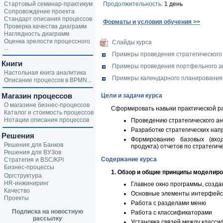
Стартовый семинар-практикум
Продолжительность:
1 день
Сопровождение проекта
Стандарт описания процессов
Форматы и условия обучения >>
Проверка качества диаграмм
Наглядность диаграмм
Оценка зрелости процессного
Слайды курса
...
Примеры проведения стратегического
Книги
Примеры проведения портфельного ан
Настольная книга аналитика
Примеры календарного планирования 
Описание процессов в BPMN...
Магазин процессов
Цели и задачи курса
О магазине бизнес-процессов
Сформировать навыки практической ра
Каталог и стоимость процессов
Нотации описания процессов
Проведению стратегического а
Разработке стратегических нап
Решения
Формированию базовых (вхо
Решения для Банков
продукта) отчетов по стратеги
Решения для ВУЗов
Содержание курса
Стратегия и BSC/KPI
Бизнес-процессы
1. Обзор и общие принципы моделир
Оргструктура
HR-инжиниринг
Главное окно программы, созда
Качество
Основные элементы интерфейс
Проекты
Работа с разделами меню
Подписка на новостную
Работа с классификаторами
рассылку
Установка связей между класс