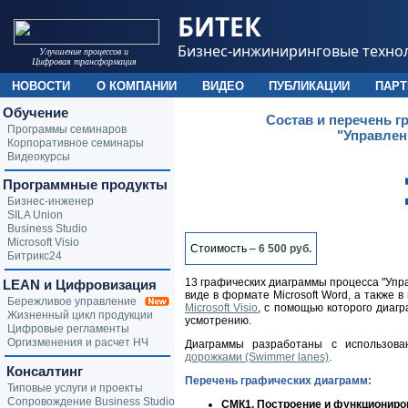
БИТЕК
Бизнес-инжиниринговые техно
Улучшение процессов и
Цифровая трансформация
НОВОСТИ
О КОМПАНИИ
ВИДЕО
ПУБЛИКАЦИИ
ПАР
Обучение
Состав и перечень 
Программы семинаров
"Управлен
Корпоративное семинары
Видеокурсы
Программные продукты
Бизнес-инженер
SILA Union
Business Studio
Microsoft Visio
Стоимость –
6 500 руб.
Битрикс24
13 графических диаграммы процесса "Упр
LEAN и Цифровизация
виде в формате Microsoft Word, а также 
Бережливое управление
Microsoft Visio
, с помощью которого диаг
Жизненный цикл продукции
усмотрению.
Цифровые регламенты
Оргизменения и расчет НЧ
Диаграммы разработаны с использов
дорожками (Swimmer lanes)
.
Консалтинг
Перечень графических диаграмм:
Типовые услуги и проекты
Сопровождение Business Studio
СMК1. Построение и функциониро