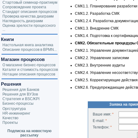
Стартовый семинар-практикум
СMК1.1. Планирование разработки
Сопровождение проекта
Стандарт описания процессов
СMК1.2. Разработка СМК
Проверка качества диаграмм
Наглядность диаграмм
СMК1.2.4. Разработка документац
Оценка зрелости процессного
СMК1.3. Внедрение СМК
...
СMК1.4. Подготовка к сертификаци
Книги
СMК2. Обязательные процедуры 
Настольная книга аналитика
Описание процессов в BPMN...
СMК2.1. Управление документацие
СMК2.2. Управление записями
Магазин процессов
О магазине бизнес-процессов
СMК2.3. Внутренние аудиты
Каталог и стоимость процессов
СMК2.4. Управление несоответств
Нотации описания процессов
СMК2.5. Корректирующие действия
Решения
СMК2.6. Предупреждающие действ
Решения для Банков
Решения для ВУЗов
Стратегия и BSC/KPI
Бизнес-процессы
Заявка на при
Оргструктура
HR-инжиниринг
Ваше имя:
*
Качество
E-mail:
*
Проекты
Телефон:
*
Подписка на новостную
рассылку