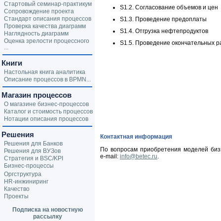
Стартовый семинар-практикум
S1.2. Согласование объемов и цен
Сопровождение проекта
Стандарт описания процессов
S1.3. Проведение предоплаты
Проверка качества диаграмм
S1.4. Отгрузка нефтепродуктов
Наглядность диаграмм
Оценка зрелости процессного
S1.5. Проведение окончательных р
...
Книги
Настольная книга аналитика
Описание процессов в BPMN...
Магазин процессов
О магазине бизнес-процессов
Каталог и стоимость процессов
Нотации описания процессов
Решения
Контактная информация
Решения для Банков
По вопросам приобретения моделей биз
Решения для ВУЗов
e-mail:
info@betec.ru
.
Стратегия и BSC/KPI
Бизнес-процессы
Оргструктура
HR-инжиниринг
Качество
Проекты
Подписка на новостную
рассылку