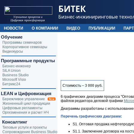
БИТЕК
Бизнес-инжиниринговые техно
Улучшение процессов и
Цифровая трансформация
НОВОСТИ
О КОМПАНИИ
ВИДЕО
ПУБЛИКАЦИИ
ПАР
Обучение
Программы семинаров
Корпоративное семинары
Видеокурсы
Программные продукты
Бизнес-инженер
SILA Union
Business Studio
Microsoft Visio
Битрикс24
Стоимость –
3 000 руб.
LEAN и Цифровизация
6 графических диаграмм процесса "Оптова
Бережливое управление
файлов редактора деловой графики
Micros
Жизненный цикл продукции
Цифровые регламенты
Диаграммы разработаны с использовани
Оргизменения и расчет НЧ
Перечень графических диаграмм:
Консалтинг
S1. Оптовая продажа нефтепродук
Типовые услуги и проекты
S1.1. Заключение договора на пост
Сопровождение Business Studio