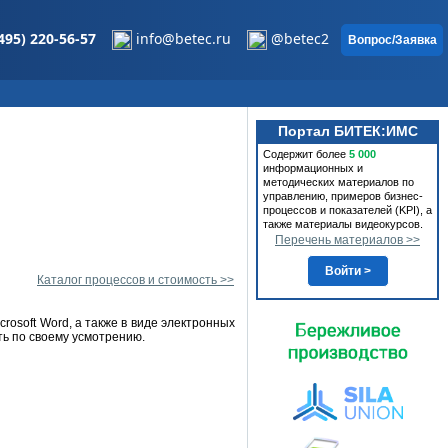
495) 220-56-57
info@betec.ru
@betec2
Вопрос/Заявка
Портал БИТЕК:ИМС
Содержит более
5 000
информационных и
методических материалов по
управлению, примеров бизнес-
процессов и показателей (KPI), а
также материалы видеокурсов.
Перечень материалов >>
Войти >
Каталог процессов и стоимость >>
osoft Word, а также в виде электронных
ть по своему усмотрению.