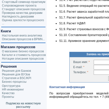
S1.4. Учет расчетов с подотчетны
Стартовый семинар-практикум
Сопровождение проекта
S1.5. Ведение операций по расчет
Стандарт описания процессов
S1.6. Расчет аванса заработной п
Проверка качества диаграмм
Наглядность диаграмм
S1.7. Расчет финальной заработно
Оценка зрелости процессного
...
S1.8. Расчет НДФЛ
S1.9. Расчет страховых взносов с 
Книги
S1.10. Составление бухгалтерской
Настольная книга аналитика
Описание процессов в BPMN...
S1.11. Архивное хранение докумен
Магазин процессов
О магазине бизнес-процессов
Заявка на при
Каталог и стоимость процессов
Нотации описания процессов
Ваше имя:
*
Решения
E-mail:
*
Решения для Банков
Телефон:
*
Решения для ВУЗов
Стратегия и BSC/KPI
Бизнес-процессы
Оргструктура
Контактная информация
HR-инжиниринг
Качество
По вопросам приобретения моделей 
Проекты
информацией обращайтесь по тел.
+ 7 (4
Подписка на новостную
рассылку