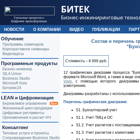
БИТЕК
Бизнес-инжиниринговые техно
Улучшение процессов и
Цифровая трансформация
НОВОСТИ
О КОМПАНИИ
ВИДЕО
ПУБЛИКАЦИИ
ПАР
Обучение
Состав и перечень 
Программы семинаров
"Бухг
Корпоративное семинары
Видеокурсы
Стоимость –
6 000 руб.
Программные продукты
Бизнес-инженер
12 графических диаграмм процесса "Бух
SILA Union
формате Microsoft Word, а также в виде 
Business Studio
Visio
, с помощью которого диаграммы
Microsoft Visio
усмотрению.
Битрикс24
Диаграммы разработаны с использовани
LEAN и Цифровизация
Перечень графических диаграмм:
Бережливое управление
Жизненный цикл продукции
S1. Бухгалтерский учет
Цифровые регламенты
Оргизменения и расчет НЧ
S1.1. Учет ТМЦ и ОС
S1.2. Учет расчетов с поставщикам
Консалтинг
S1.3. Учет расчетов с клиентами
Типовые услуги и проекты
Сопровождение Business Studio