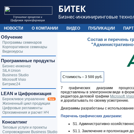
БИТЕК
Бизнес-инжиниринговые техно
Улучшение процессов и
Цифровая трансформация
НОВОСТИ
О КОМПАНИИ
ВИДЕО
ПУБЛИКАЦИИ
ПАР
Обучение
Состав и перечень 
Программы семинаров
"Административно-
Корпоративное семинары
Видеокурсы
Программные продукты
Бизнес-инженер
SILA Union
Business Studio
Стоимость –
3 500 руб.
Microsoft Visio
Битрикс24
7 графических диаграмм процесса 
представлены в электронном виде в форма
LEAN и Цифровизация
редактора деловой графики
Microsoft Visio
Бережливое управление
и дорабатывать по своему усмотрению.
Жизненный цикл продукции
Цифровые регламенты
Диаграммы разработаны с использовани
Оргизменения и расчет НЧ
Перечень графических диаграмм:
Консалтинг
S1. Административно-хозяйственн
Типовые услуги и проекты
S1.1. Заключение и пролонгация 
Сопровождение Business Studio