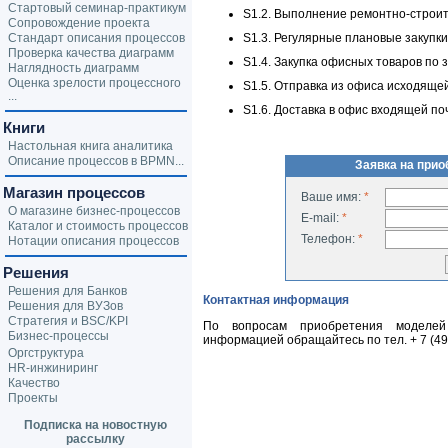
Стартовый семинар-практикум
S1.2. Выполнение ремонтно-строи
Сопровождение проекта
Стандарт описания процессов
S1.3. Регулярные плановые закупк
Проверка качества диаграмм
S1.4. Закупка офисных товаров по
Наглядность диаграмм
Оценка зрелости процессного
S1.5. Отправка из офиса исходяще
...
S1.6. Доставка в офис входящей п
Книги
Настольная книга аналитика
Описание процессов в BPMN...
Заявка на при
Магазин процессов
Ваше имя:
*
О магазине бизнес-процессов
E-mail:
*
Каталог и стоимость процессов
Телефон:
*
Нотации описания процессов
Решения
Решения для Банков
Контактная информация
Решения для ВУЗов
Стратегия и BSC/KPI
По вопросам приобретения моделей 
Бизнес-процессы
информацией обращайтесь по тел.
+ 7 (4
Оргструктура
HR-инжиниринг
Качество
Проекты
Подписка на новостную
рассылку