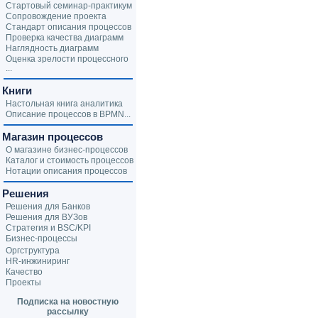
Стартовый семинар-практикум
Сопровождение проекта
Стандарт описания процессов
Проверка качества диаграмм
Наглядность диаграмм
Оценка зрелости процессного
...
Книги
Настольная книга аналитика
Описание процессов в BPMN...
Магазин процессов
О магазине бизнес-процессов
Каталог и стоимость процессов
Нотации описания процессов
Решения
Решения для Банков
Решения для ВУЗов
Стратегия и BSC/KPI
Бизнес-процессы
Оргструктура
HR-инжиниринг
Качество
Проекты
Подписка на новостную
рассылку