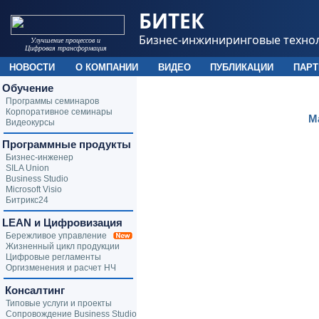
БИТЕК
Бизнес-инжиниринговые техно
Улучшение процессов и
Цифровая трансформация
НОВОСТИ
О КОМПАНИИ
ВИДЕО
ПУБЛИКАЦИИ
ПАР
Обучение
Программы семинаров
Корпоративное семинары
М
Видеокурсы
Программные продукты
Бизнес-инженер
SILA Union
Business Studio
Microsoft Visio
Битрикс24
LEAN и Цифровизация
Бережливое управление
Жизненный цикл продукции
Цифровые регламенты
Оргизменения и расчет НЧ
Консалтинг
Типовые услуги и проекты
Сопровождение Business Studio