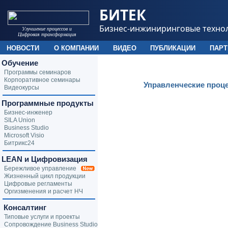
БИТЕК
Бизнес-инжиниринговые техно
Улучшение процессов и
Цифровая трансформация
НОВОСТИ
О КОМПАНИИ
ВИДЕО
ПУБЛИКАЦИИ
ПАР
Обучение
Программы семинаров
Корпоративное семинары
Управленческие проце
Видеокурсы
Программные продукты
Бизнес-инженер
SILA Union
Business Studio
Microsoft Visio
Битрикс24
LEAN и Цифровизация
Бережливое управление
Жизненный цикл продукции
Цифровые регламенты
Оргизменения и расчет НЧ
Консалтинг
Типовые услуги и проекты
Сопровождение Business Studio