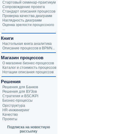
Стартовый семинар-практикум
Сопровождение проекта
Стандарт описания процессов
Проверка качества диаграмм
Наглядность диаграмм
Оценка зрелости процессного
...
Книги
Настольная книга аналитика
Описание процессов в BPMN...
Магазин процессов
О магазине бизнес-процессов
Каталог и стоимость процессов
Нотации описания процессов
Решения
Решения для Банков
Решения для ВУЗов
Стратегия и BSC/KPI
Бизнес-процессы
Оргструктура
HR-инжиниринг
Качество
Проекты
Подписка на новостную
рассылку