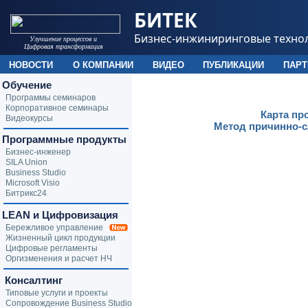
БИТЕК
Бизнес-инжиниринговые техно
Улучшение процессов и
Цифровая трансформация
НОВОСТИ
О КОМПАНИИ
ВИДЕО
ПУБЛИКАЦИИ
ПАР
Обучение
Программы семинаров
Корпоративное семинары
Карта пр
Видеокурсы
Метод причинно-с
Программные продукты
Бизнес-инженер
SILA Union
Business Studio
Microsoft Visio
Битрикс24
LEAN и Цифровизация
Бережливое управление
Жизненный цикл продукции
Цифровые регламенты
Оргизменения и расчет НЧ
Консалтинг
Типовые услуги и проекты
Сопровождение Business Studio