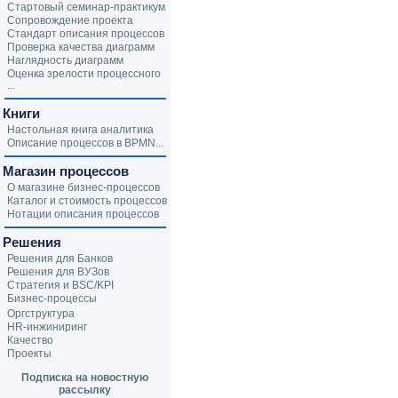
Стартовый семинар-практикум
Сопровождение проекта
Стандарт описания процессов
Проверка качества диаграмм
Наглядность диаграмм
Оценка зрелости процессного
...
Книги
Настольная книга аналитика
Описание процессов в BPMN...
Магазин процессов
О магазине бизнес-процессов
Каталог и стоимость процессов
Нотации описания процессов
Решения
Решения для Банков
Решения для ВУЗов
Стратегия и BSC/KPI
Бизнес-процессы
Оргструктура
HR-инжиниринг
Качество
Проекты
Подписка на новостную
рассылку