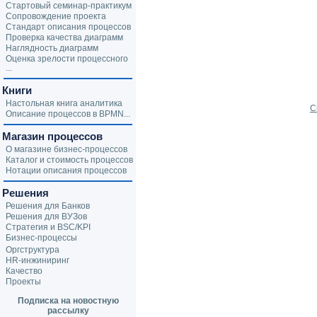
Стартовый семинар-практикум
Сопровождение проекта
Стандарт описания процессов
Проверка качества диаграмм
Наглядность диаграмм
Оценка зрелости процессного
...
Книги
Настольная книга аналитика
С
Описание процессов в BPMN...
Магазин процессов
О магазине бизнес-процессов
Каталог и стоимость процессов
Нотации описания процессов
Решения
Решения для Банков
Решения для ВУЗов
Стратегия и BSC/KPI
Бизнес-процессы
Оргструктура
HR-инжиниринг
Качество
Проекты
Подписка на новостную
рассылку