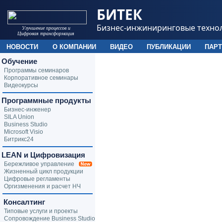
БИТЕК
Бизнес-инжиниринговые техно
Улучшение процессов и
Цифровая трансформация
НОВОСТИ
О КОМПАНИИ
ВИДЕО
ПУБЛИКАЦИИ
ПАР
Обучение
Программы семинаров
Корпоративное семинары
Видеокурсы
Программные продукты
Бизнес-инженер
SILA Union
Business Studio
Microsoft Visio
Битрикс24
LEAN и Цифровизация
Бережливое управление
Жизненный цикл продукции
Цифровые регламенты
Оргизменения и расчет НЧ
Консалтинг
Типовые услуги и проекты
Сопровождение Business Studio