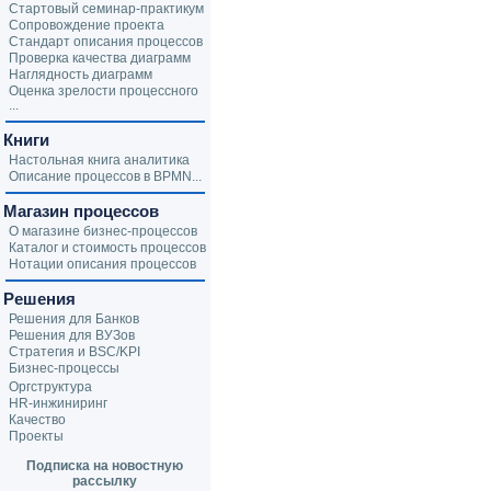
Стартовый семинар-практикум
Сопровождение проекта
Стандарт описания процессов
Проверка качества диаграмм
Наглядность диаграмм
Оценка зрелости процессного
...
Книги
Настольная книга аналитика
Описание процессов в BPMN...
Магазин процессов
О магазине бизнес-процессов
Каталог и стоимость процессов
Нотации описания процессов
Решения
Решения для Банков
Решения для ВУЗов
Стратегия и BSC/KPI
Бизнес-процессы
Оргструктура
HR-инжиниринг
Качество
Проекты
Подписка на новостную
рассылку