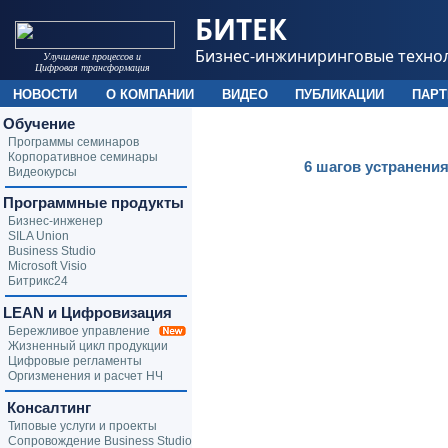
БИТЕК
Бизнес-инжиниринговые техно
Улучшение процессов и
Цифровая трансформация
НОВОСТИ
О КОМПАНИИ
ВИДЕО
ПУБЛИКАЦИИ
ПАР
Обучение
Программы семинаров
Корпоративное семинары
6 шагов устранени
Видеокурсы
Программные продукты
Бизнес-инженер
SILA Union
Business Studio
Microsoft Visio
Битрикс24
LEAN и Цифровизация
Бережливое управление
Жизненный цикл продукции
Цифровые регламенты
Оргизменения и расчет НЧ
Консалтинг
Типовые услуги и проекты
Сопровождение Business Studio