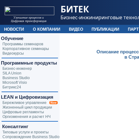
БИТЕК
Бизнес-инжиниринговые техно
Улучшение процессов и
Цифровая трансформация
НОВОСТИ
О КОМПАНИИ
ВИДЕО
ПУБЛИКАЦИИ
ПАР
Обучение
Программы семинаров
Корпоративное семинары
Описание процесс
Видеокурсы
в Стр
Программные продукты
Бизнес-инженер
SILA Union
Business Studio
Microsoft Visio
Битрикс24
LEAN и Цифровизация
Бережливое управление
Жизненный цикл продукции
Цифровые регламенты
Оргизменения и расчет НЧ
Консалтинг
Типовые услуги и проекты
Сопровождение Business Studio