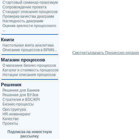
Стартовый семинар-практикум
Сопровождение проекта
Стандарт описания процессов
Проверка качества диаграмм
Наглядность диаграмм
Оценка зрелости процессного
...
Книги
Настольная книга аналитика
Описание процессов в BPMN...
Смотреть/скачать Процессно-органи
Магазин процессов
О магазине бизнес-процессов
Каталог и стоимость процессов
Нотации описания процессов
Решения
Решения для Банков
Решения для ВУЗов
Стратегия и BSC/KPI
Бизнес-процессы
Оргструктура
HR-инжиниринг
Качество
Проекты
Подписка на новостную
рассылку