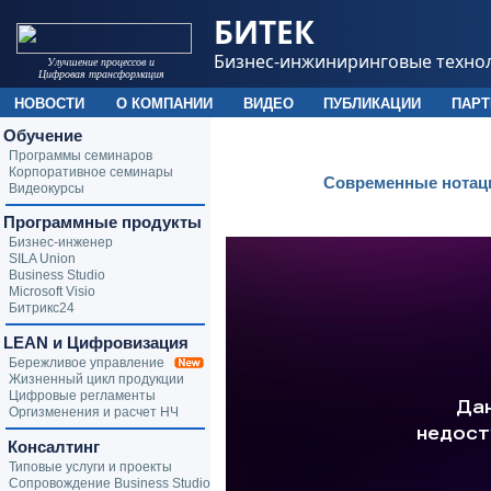
БИТЕК
Бизнес-инжиниринговые техно
Улучшение процессов и
Цифровая трансформация
НОВОСТИ
О КОМПАНИИ
ВИДЕО
ПУБЛИКАЦИИ
ПАР
Обучение
Программы семинаров
Корпоративное семинары
Современные нотаци
Видеокурсы
Программные продукты
Бизнес-инженер
SILA Union
Business Studio
Microsoft Visio
Битрикс24
LEAN и Цифровизация
Бережливое управление
Жизненный цикл продукции
Цифровые регламенты
Оргизменения и расчет НЧ
Консалтинг
Типовые услуги и проекты
Сопровождение Business Studio