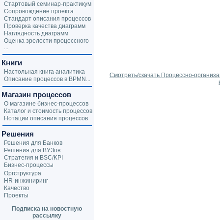
Стартовый семинар-практикум
Сопровождение проекта
Стандарт описания процессов
Проверка качества диаграмм
Наглядность диаграмм
Оценка зрелости процессного
...
Книги
Настольная книга аналитика
Смотреть/скачать Процессно-организ
Описание процессов в BPMN...
Магазин процессов
О магазине бизнес-процессов
Каталог и стоимость процессов
Нотации описания процессов
Решения
Решения для Банков
Решения для ВУЗов
Стратегия и BSC/KPI
Бизнес-процессы
Оргструктура
HR-инжиниринг
Качество
Проекты
Подписка на новостную
рассылку