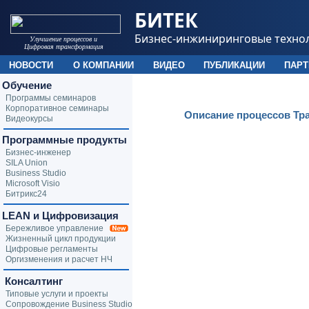
БИТЕК
Бизнес-инжиниринговые техно
Улучшение процессов и
Цифровая трансформация
НОВОСТИ
О КОМПАНИИ
ВИДЕО
ПУБЛИКАЦИИ
ПАР
Обучение
Программы семинаров
Корпоративное семинары
Описание процессов Тр
Видеокурсы
Программные продукты
Бизнес-инженер
SILA Union
Business Studio
Microsoft Visio
Битрикс24
LEAN и Цифровизация
Бережливое управление
Жизненный цикл продукции
Цифровые регламенты
Оргизменения и расчет НЧ
Консалтинг
Типовые услуги и проекты
Сопровождение Business Studio