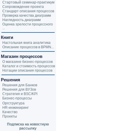
Стартовый семинар-практикум
Сопровождение проекта
Стандарт описания процессов
Проверка качества диаграмм
Наглядность диаграмм
Оценка зрелости процессного
...
Книги
Настольная книга аналитика
Описание процессов в BPMN...
Магазин процессов
О магазине бизнес-процессов
Каталог и стоимость процессов
Нотации описания процессов
Решения
Решения для Банков
Решения для ВУЗов
Стратегия и BSC/KPI
Бизнес-процессы
Оргструктура
HR-инжиниринг
Качество
Проекты
Подписка на новостную
рассылку