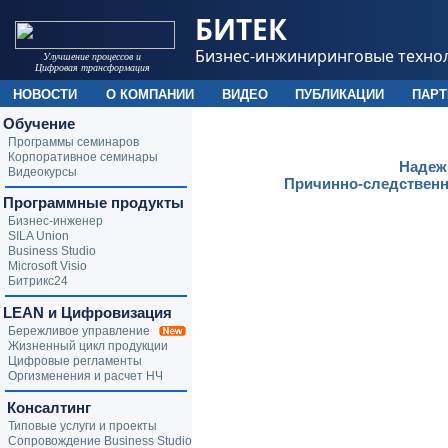
БИТЕК
Бизнес-инжиниринговые техно
Улучшение процессов и
Цифровая трансформация
НОВОСТИ
О КОМПАНИИ
ВИДЕО
ПУБЛИКАЦИИ
ПАР
Обучение
Программы семинаров
Корпоративное семинары
Надеж
Видеокурсы
Причинно-следственн
Программные продукты
Бизнес-инженер
SILA Union
Business Studio
Microsoft Visio
Битрикс24
LEAN и Цифровизация
Бережливое управление
Жизненный цикл продукции
Цифровые регламенты
Оргизменения и расчет НЧ
Консалтинг
Типовые услуги и проекты
Сопровождение Business Studio