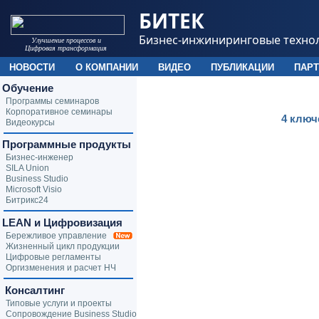
БИТЕК
Бизнес-инжиниринговые техно
Улучшение процессов и
Цифровая трансформация
НОВОСТИ
О КОМПАНИИ
ВИДЕО
ПУБЛИКАЦИИ
ПАР
Обучение
Программы семинаров
Корпоративное семинары
4 ключ
Видеокурсы
Программные продукты
Бизнес-инженер
SILA Union
Business Studio
Microsoft Visio
Битрикс24
LEAN и Цифровизация
Бережливое управление
Жизненный цикл продукции
Цифровые регламенты
Оргизменения и расчет НЧ
Консалтинг
Типовые услуги и проекты
Сопровождение Business Studio