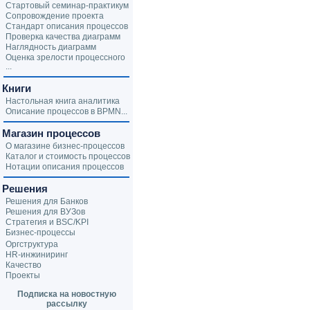
Стартовый семинар-практикум
Сопровождение проекта
Стандарт описания процессов
Проверка качества диаграмм
Наглядность диаграмм
Оценка зрелости процессного
...
Книги
Настольная книга аналитика
Описание процессов в BPMN...
Магазин процессов
О магазине бизнес-процессов
Каталог и стоимость процессов
Нотации описания процессов
Решения
Решения для Банков
Решения для ВУЗов
Стратегия и BSC/KPI
Бизнес-процессы
Оргструктура
HR-инжиниринг
Качество
Проекты
Подписка на новостную
рассылку