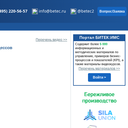
495) 220-56-57
info@betec.ru
@betec2
Вопрос/Заявка
Портал БИТЕК:ИМС
Перечень видео >>
Содержит более
5 000
цессов
информационных и
методических материалов по
управлению, примеров бизнес-
процессов и показателей (KPI), а
также материалы видеокурсов.
Перечень материалов >>
Войти >