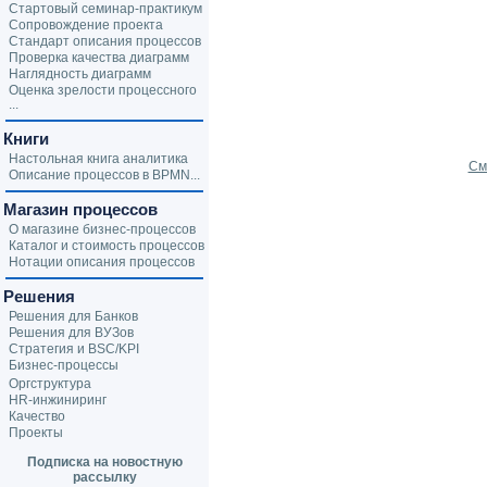
Стартовый семинар-практикум
Сопровождение проекта
Стандарт описания процессов
Проверка качества диаграмм
Наглядность диаграмм
Оценка зрелости процессного
...
Книги
Настольная книга аналитика
См
Описание процессов в BPMN...
Магазин процессов
О магазине бизнес-процессов
Каталог и стоимость процессов
Нотации описания процессов
Решения
Решения для Банков
Решения для ВУЗов
Стратегия и BSC/KPI
Бизнес-процессы
Оргструктура
HR-инжиниринг
Качество
Проекты
Подписка на новостную
рассылку