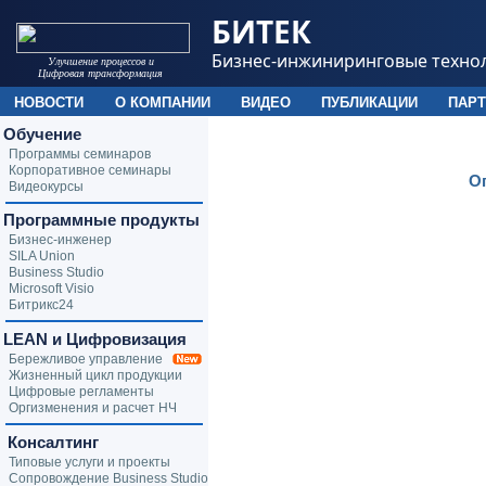
БИТЕК
Бизнес-инжиниринговые техно
Улучшение процессов и
Цифровая трансформация
НОВОСТИ
О КОМПАНИИ
ВИДЕО
ПУБЛИКАЦИИ
ПАР
Обучение
Программы семинаров
Корпоративное семинары
О
Видеокурсы
Программные продукты
Бизнес-инженер
SILA Union
Business Studio
Microsoft Visio
Битрикс24
LEAN и Цифровизация
Бережливое управление
Жизненный цикл продукции
Цифровые регламенты
Оргизменения и расчет НЧ
Консалтинг
Типовые услуги и проекты
Сопровождение Business Studio