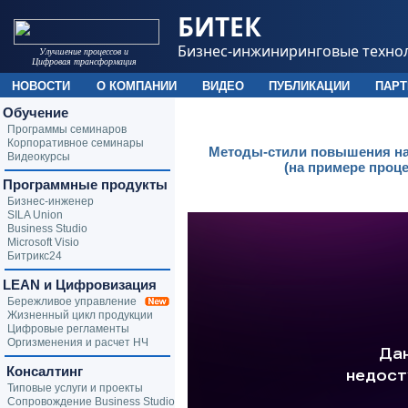
БИТЕК
Бизнес-инжиниринговые техно
Улучшение процессов и
Цифровая трансформация
НОВОСТИ
О КОМПАНИИ
ВИДЕО
ПУБЛИКАЦИИ
ПАР
Обучение
Программы семинаров
Корпоративное семинары
Методы-стили повышения на
Видеокурсы
(на примере проц
Программные продукты
Бизнес-инженер
SILA Union
Business Studio
Microsoft Visio
Битрикс24
LEAN и Цифровизация
Бережливое управление
Жизненный цикл продукции
Цифровые регламенты
Оргизменения и расчет НЧ
Консалтинг
Типовые услуги и проекты
Сопровождение Business Studio