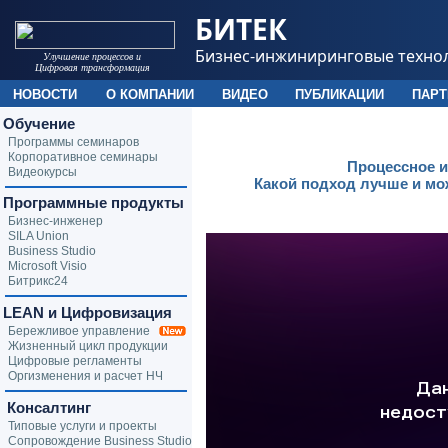
БИТЕК
Бизнес-инжиниринговые техно
Улучшение процессов и
Цифровая трансформация
НОВОСТИ
О КОМПАНИИ
ВИДЕО
ПУБЛИКАЦИИ
ПАР
Обучение
Программы семинаров
Корпоративное семинары
Процессное и
Видеокурсы
Какой подход лучше и мо
Программные продукты
Бизнес-инженер
SILA Union
Business Studio
Microsoft Visio
Битрикс24
LEAN и Цифровизация
Бережливое управление
Жизненный цикл продукции
Цифровые регламенты
Оргизменения и расчет НЧ
Консалтинг
Типовые услуги и проекты
Сопровождение Business Studio