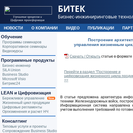
БИТЕК
Бизнес-инжиниринговые техно
Улучшение процессов и
Цифровая трансформация
НОВОСТИ
О КОМПАНИИ
ВИДЕО
ПУБЛИКАЦИИ
ПАР
Обучение
Построение архитек
Программы семинаров
управления жизненным цик
Корпоративное семинары
Видеокурсы
Скачать / Открыть
статью в формате
Программные продукты
Бизнес-инженер
SILA Union
Перейти в раздел "Построение и
Business Studio
цифровизация жизненного цикла проду
Microsoft Visio
>>
Битрикс24
LEAN и Цифровизация
В статье предложена архитектура инф
Бережливое управление
техники Железнодорожных войск, построе
Жизненный цикл продукции
Информационная система направлена н
Цифровые регламенты
учетом выполнения требований по готовно
Оргизменения и расчет НЧ
Консалтинг
Типовые услуги и проекты
Сопровождение Business Studio