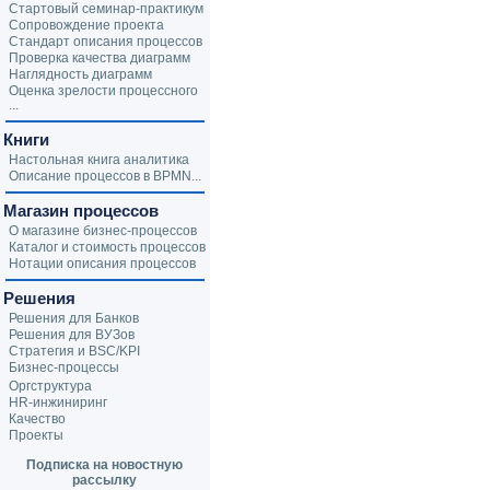
Стартовый семинар-практикум
Сопровождение проекта
Стандарт описания процессов
Проверка качества диаграмм
Наглядность диаграмм
Оценка зрелости процессного
...
Книги
Настольная книга аналитика
Описание процессов в BPMN...
Магазин процессов
О магазине бизнес-процессов
Каталог и стоимость процессов
Нотации описания процессов
Решения
Решения для Банков
Решения для ВУЗов
Стратегия и BSC/KPI
Бизнес-процессы
Оргструктура
HR-инжиниринг
Качество
Проекты
Подписка на новостную
рассылку