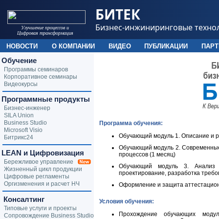
БИТЕК
Бизнес-инжиниринговые техно
Улучшение процессов и
Цифровая трансформация
НОВОСТИ
О КОМПАНИИ
ВИДЕО
ПУБЛИКАЦИИ
ПАР
Обучение
Программы семинаров
Корпоративное семинары
Видеокурсы
Программные продукты
Бизнес-инженер
SILA Union
Business Studio
Программа обучения:
Microsoft Visio
Обучающий модуль 1. Описание и р
Битрикс24
Обучающий модуль 2. Современные
LEAN и Цифровизация
процессов (1 месяц)
Бережливое управление
Обучающий модуль 3. Анализ и
Жизненный цикл продукции
проектирование, разработка требо
Цифровые регламенты
Оргизменения и расчет НЧ
Оформление и защита аттестацион
Консалтинг
Условия обучения:
Типовые услуги и проекты
Прохождение обучающих модул
Сопровождение Business Studio