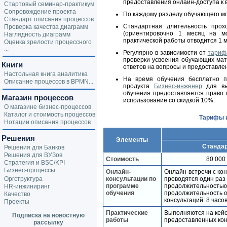
предоставления онлайн-доступа к 
Стартовый семинар-практикум
Сопровождение проекта
По каждому разделу обучающего м
Стандарт описания процессов
Стандартная длительность про
Проверка качества диаграмм
(ориентировочно 1 месяц на м
Наглядность диаграмм
практической работы отводится 1 м
Оценка зрелости процессного
...
Регулярно в зависимости от
тариф
проверки усвоения обучающих мат
Книги
ответов на вопросы и предоставле
Настольная книга аналитика
На время обучения бесплатно п
Описание процессов в BPMN...
продукта
Бизнес-инженер
для вы
обучения предоставляется право
Магазин процессов
использование со скидкой 10%.
О магазине бизнес-процессов
Каталог и стоимость процессов
Тарифы и
Нотации описания процессов
Решения
Элементы
Станда
Решения для Банков
Решения для ВУЗов
Стоимость
80 000
Стратегия и BSC/KPI
Бизнес-процессы
Онлайн-
Онлайн-встречи с ко
Оргструктура
консультации по
проводятся один раз 
программе
продолжительностью
HR-инжиниринг
обучения
продолжительность 
Качество
консультаций: 8 часов
Проекты
Практические
Выполняются на кейс
Подписка на новостную
работы
предоставленных кон
рассылку