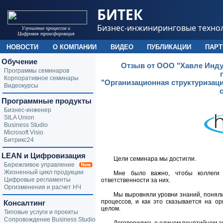
БИТЕК
Бизнес-инжиниринговые техно
Улучшение процессов и
Цифровая трансформация
НОВОСТИ
О КОМПАНИИ
ВИДЕО
ПУБЛИКАЦИИ
ПАР
Обучение
Отзыв от ООО "Хавле Инду
Программы семинаров
Корпоративное семинары
"Организационная структуризац
Видеокурсы
Программные продукты
Бизнес-инженер
SILA Union
Business Studio
Microsoft Visio
Битрикс24
LEAN и Цифровизация
Цели семинара мы достигли.
Бережливое управление
Жизненный цикл продукции
Мне было важно, чтобы коллеги 
Цифровые регламенты
ответственности за них.
Оргизменения и расчет НЧ
Мы выровняли уровни знаний, поняли
процессов, и как это сказывается на о
Консалтинг
целом.
Типовые услуги и проекты
Сопровождение Business Studio