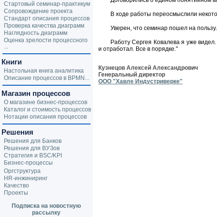
Договорились о едином понятийном а
Стартовый семинар-практикум
Сопровождение проекта
В ходе работы переосмыслили некот
Стандарт описания процессов
Проверка качества диаграмм
Уверен, что семинар пошел на пользу.
Наглядность диаграмм
Оценка зрелости процессного
Работу Сергея Ковалева я уже видел.
...
и отработал. Все в порядке."
Книги
Кузнецов Алексей Александрович
Настольная книга аналитика
Генеральный директор
Описание процессов в BPMN...
ООО "Хавле Индустриверке"
Магазин процессов
О магазине бизнес-процессов
Каталог и стоимость процессов
Нотации описания процессов
Решения
Решения для Банков
Решения для ВУЗов
Стратегия и BSC/KPI
Бизнес-процессы
Оргструктура
HR-инжиниринг
Качество
Проекты
Подписка на новостную
рассылку